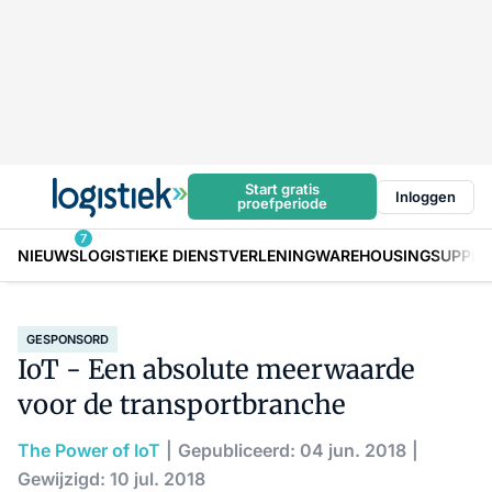
Start gratis
Inloggen
proefperiode
7
NIEUWS
LOGISTIEKE DIENSTVERLENING
WAREHOUSING
SUPPLY
GESPONSORD
IoT - Een absolute meerwaarde
voor de transportbranche
The Power of IoT
Gepubliceerd: 04 jun. 2018
Gewijzigd: 10 jul. 2018