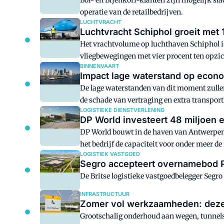
Bol- en Bijenkorf-klanten zijn mogelijk sla
operatie van de retailbedrijven.
LUCHTVRACHT
Luchtvracht Schiphol groeit met
Het vrachtvolume op luchthaven Schiphol is 
vliegbewegingen met vier procent ten opzich
BINNENVAART
Impact lage waterstand op econom
De lage waterstanden van dit moment zulle
de schade van vertraging en extra transpor
LOGISTIEKE DIENSTVERLENING
DP World investeert 48 miljoen 
DP World bouwt in de haven van Antwerpen 
het bedrijf de capaciteit voor onder meer d
LOGISTIEK VASTGOED
Segro accepteert overnamebod P
De Britse logistieke vastgoedbelegger Segr
INFRASTRUCTUUR
Zomer vol werkzaamheden: deze w
Grootschalig onderhoud aan wegen, tunnels e