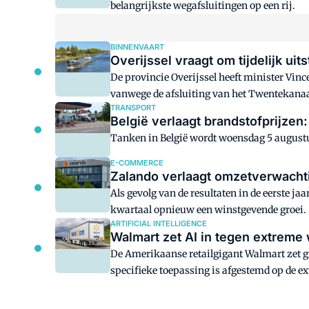
belangrijkste wegafsluitingen op een rij.
BINNENVAART
Overijssel vraagt om tijdelijk u
De provincie Overijssel heeft minister Vin
vanwege de afsluiting van het Twentekanaa
TRANSPORT
België verlaagt brandstofprijzen
Tanken in België wordt woensdag 5 augustu
E-COMMERCE
Zalando verlaagt omzetverwacht
Als gevolg van de resultaten in de eerste j
kwartaal opnieuw een winstgevende groei.
ARTIFICIAL INTELLIGENCE
Walmart zet AI in tegen extreme 
De Amerikaanse retailgigant Walmart zet gr
specifieke toepassing is afgestemd op de 
mogelijkheden van voorspellende modellen