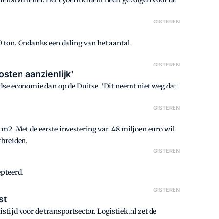
ienstverlener. Het cyberincident heeft gevolgen voor de
GISTEREN
0 ton. Ondanks een daling van het aantal
GISTEREN
osten aanzienlijk'
se economie dan op de Duitse. 'Dit neemt niet weg dat
GISTEREN
2. Met de eerste investering van 48 miljoen euro wil
tbreiden.
GISTEREN
epteerd.
GISTEREN
st
tijd voor de transportsector. Logistiek.nl zet de