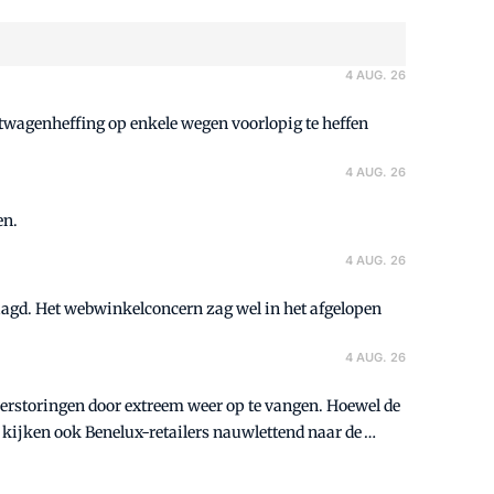
4 AUG. 26
htwagenheffing op enkele wegen voorlopig te heffen
4 AUG. 26
en.
4 AUG. 26
rlaagd. Het webwinkelconcern zag wel in het afgelopen
4 AUG. 26
verstoringen door extreem weer op te vangen. Hoewel de
kijken ook Benelux-retailers nauwlettend naar de