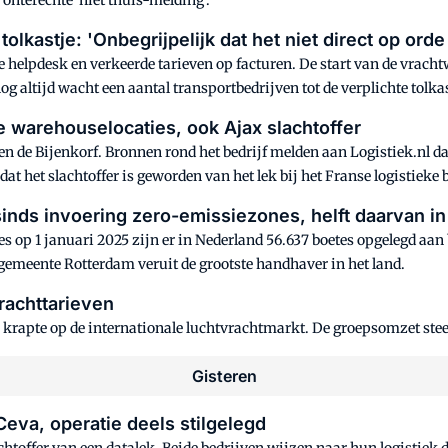
onterechte 'niet thuis-melding'.
olkastje: 'Onbegrijpelijk dat het niet direct op ord
 helpdesk en verkeerde tarieven op facturen. De start van de vracht
g altijd wacht een aantal transportbedrijven tot de verplichte tolka
e warehouselocaties, ook Ajax slachtoffer
l en de Bijenkorf. Bronnen rond het bedrijf melden aan Logistiek.nl d
at het slachtoffer is geworden van het lek bij het Franse logistieke b
inds invoering zero-emissiezones, helft daarvan i
 op 1 januari 2025 zijn er in Nederland 56.637 boetes opgelegd aan
 gemeente Rotterdam veruit de grootste handhaver in het land.
rachttarieven
 krapte op de internationale luchtvrachtmarkt. De groepsomzet steeg
gisteren
Ceva, operatie deels stilgelegd