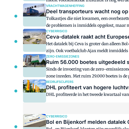
meest voorkomende frustratie is nog wel de 
VRACHTWAGENHEFFING
Deel transporteurs wacht nog op t
Tolkastjes die niet kwamen, een overbezette
de problemen is inmiddels opgelost, maar no
CYBERRISICO
Ceva-datalek raakt acht Europes
Het datalek bij Ceva is groter dan alleen Bo
zijn. Ook voetbalclub Ajax meldt inmiddels d
ZERO-EMISSIEZONES
Ruim 56.000 boetes uitgedeeld s
Sinds de invoering van de zero-emissiezones
zone inreden. Met ruim 29.000 boetes is de
BEDRIJFSCIJFERS
DHL profiteert van hogere luchtv
DHL profiteerde in het tweede kwartaal van
CYBERRISICO
Bol en Bijenkorf melden datalek 