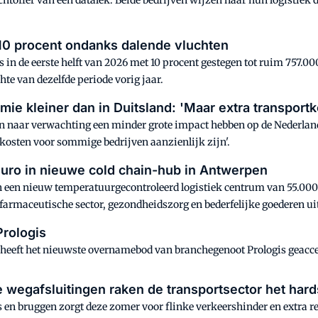
chtoffer van een datalek. Beide bedrijven wijzen naar hun logistiek d
 10 procent ondanks dalende vluchten
in de eerste helft van 2026 met 10 procent gestegen tot ruim 757.00
te van dezelfde periode vorig jaar.
ie kleiner dan in Duitsland: 'Maar extra transportk
n naar verwachting een minder grote impact hebben op de Nederland
tkosten voor sommige bedrijven aanzienlijk zijn'.
euro in nieuwe cold chain-hub in Antwerpen
een nieuw temperatuurgecontroleerd logistiek centrum van 55.000 m
e farmaceutische sector, gezondheidszorg en bederfelijke goederen ui
rologis
o heeft het nieuwste overnamebod van branchegenoot Prologis geacc
egafsluitingen raken de transportsector het hard
n bruggen zorgt deze zomer voor flinke verkeershinder en extra reis