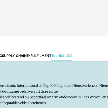
G
SUPPLY CHAIN
E-FULFILMENT
Top 100 LDV
nsultants International de Top 100 Logistiek Dienstverleners. Nieuw 
 duurzame bedrijven uit deze editie.
 als pdf-bestand bij
het artikel
waarin onderzoekers Kees Verweij en Ro
at bepaalde velden betekenen.