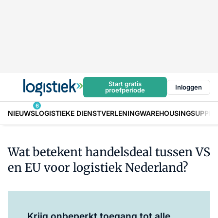
Start gratis
Inloggen
proefperiode
6
NIEUWS
LOGISTIEKE DIENSTVERLENING
WAREHOUSING
SUPPLY
Wat betekent handelsdeal tussen VS
en EU voor logistiek Nederland?
Log in
om dit artikel te lezen.
Krijg onbeperkt toegang tot alle