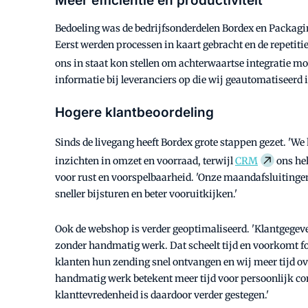
Meer efficiëntie en productiviteit
Bedoeling was de bedrijfsonderdelen Bordex en Packaging 
Eerst werden processen in kaart gebracht en de repetiti
ons in staat kon stellen om achterwaartse integratie mog
informatie bij leveranciers op die wij geautomatiseerd 
Hogere klantbeoordeling
Sinds de livegang heeft Bordex grote stappen gezet. 'We 
inzichten in omzet en voorraad, terwijl
CRM
ons hel
voor rust en voorspelbaarheid. 'Onze maandafsluitingen
sneller bijsturen en beter vooruitkijken.'
Ook de webshop is verder geoptimaliseerd. 'Klantgegeven
zonder handmatig werk. Dat scheelt tijd en voorkomt fout
klanten hun zending snel ontvangen en wij meer tijd ov
handmatig werk betekent meer tijd voor persoonlijk cont
klanttevredenheid is daardoor verder gestegen.'