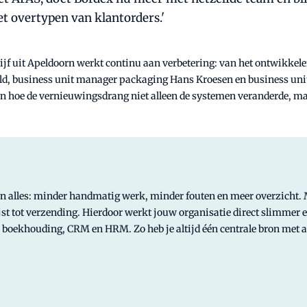
et overtypen van klantorders.'
rijf uit Apeldoorn werkt continu aan verbetering: van het ontwikkel
eld, business unit manager packaging Hans Kroesen en business un
len hoe de vernieuwingsdrang niet alleen de systemen veranderde, m
 in alles: minder handmatig werk, minder fouten en meer overzicht
lijst tot verzending. Hierdoor werkt jouw organisatie direct slimmer
, boekhouding, CRM en HRM. Zo heb je altijd één centrale bron met 