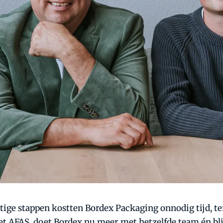
ge stappen kostten Bordex Packaging onnodig tijd, terw
AFAS, doet Bordex nu meer met hetzelfde team én blijft