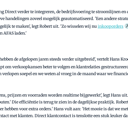
Direct verder te integreren, de bedrijfsvoering te stroomlijnen en d
eve handelingen zoveel mogelijk geautomatiseerd. 'Een andere strateg
elijk te maken', legt Robert uit. 'Zo wisselen wij nu
inkooporders
in AFAS laden.'
hebben de afgelopen jaren steeds verder uitgebreid', vertelt Hans Kr
pt om verkoopkansen beter te volgen en klantrelaties gestructureerd
 verlopen soepel en we weten al vroeg in de maand waar we financie
s, prijzen en voorraden worden realtime bijgewerkt', legt Hans uit.
en.' Die efficiëntie is terug te zien in de dagelijkse praktijk. Rob
er hebben voor extra orders.' Hans vult aan: 'Het mooie is dat we 
act met klanten. Direct klantcontact is tenslotte een stuk leuker d