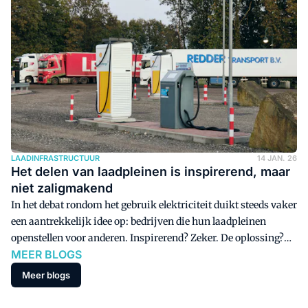
daar zit het probleem met de verpakkingswet die eraan komt.
LAADINFRASTRUCTUUR
14 JAN. 26
Het delen van laadpleinen is inspirerend, maar
niet zaligmakend
In het debat rondom het gebruik elektriciteit duikt steeds vaker
een aantrekkelijk idee op: bedrijven die hun laadpleinen
openstellen voor anderen. Inspirerend? Zeker. De oplossing?
MEER BLOGS
Zelden als kernstrategie, blogt Walther Ploos van Amstel.
Meer blogs