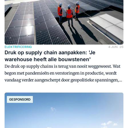
ELEKTRIFICERING
4 JUN. 26
Druk op supply chain aanpakken: 'Je
warehouse heeft alle bouwstenen'
De druk op supply chains is terug van nooit weggeweest. Wat
begon met pandemieën en verstoringen in productie, wordt
vandaag verder aangescherpt door geopolitieke spanningen,
grillige energieprijzen en veranderende handelsroutes. Voor
logistiek en supply chain managers betekent dit één ding:
GESPONSORD
herdenken waar en hoe je opereert.