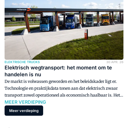
ELEKTRISCHE TRUCKS
30 APR. 26
Elektrisch wegtransport: het moment om te
handelen is nu
De markt is volwassen geworden en het beleidskader ligt er.
Technologie en praktijkdata tonen aan dat elektrisch zwaar
transport zowel operationeel als economisch haalbaar is. Het
MEER VERDIEPING
wordt steeds meer een verstandige financiële keuze.
Meer verdieping