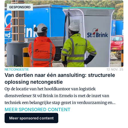
voorspelbaarder energiebeheer.
GESPONSORD
NETCONGESTIE
12 NOV. 25
Van dertien naar één aansluiting: structurele
oplossing netcongestie
Op de locatie van het hoofdkantoor van logistiek
dienstverlener St vd Brink in Ermelo is met de inzet van
techniek een belangrijke stap gezet in verduurzaming en
MEER SPONSORED CONTENT
elektrificatie.
Meer sponsored content