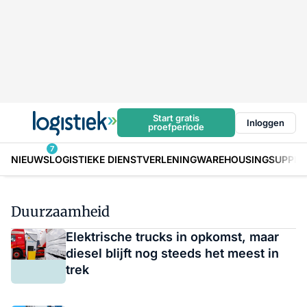
Start gratis
Inloggen
proefperiode
7
NIEUWS
LOGISTIEKE DIENSTVERLENING
WAREHOUSING
SUPPLY
Duurzaamheid
Elektrische trucks in opkomst, maar
diesel blijft nog steeds het meest in
trek