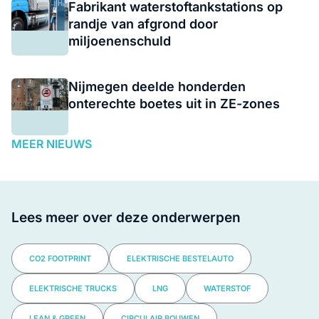
Fabrikant waterstoftankstations op
randje van afgrond door
miljoenenschuld
Nijmegen deelde honderden
onterechte boetes uit in ZE-zones
MEER NIEUWS
Lees meer over deze onderwerpen
CO2 FOOTPRINT
ELEKTRISCHE BESTELAUTO
ELEKTRISCHE TRUCKS
LNG
WATERSTOF
LEAN & GREEN
CIRCULAIR BOUWEN