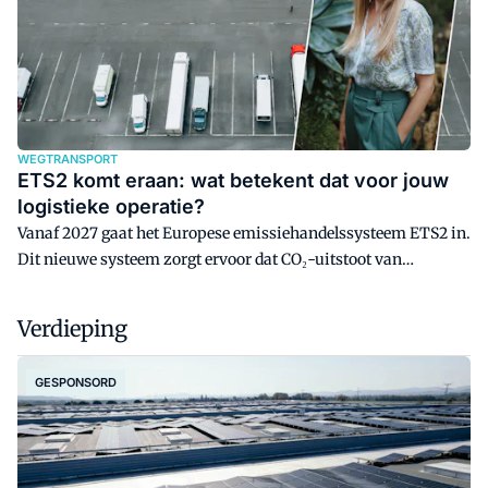
WEGTRANSPORT
ETS2 komt eraan: wat betekent dat voor jouw
logistieke operatie?
Vanaf 2027 gaat het Europese emissiehandelssysteem ETS2 in.
Dit nieuwe systeem zorgt ervoor dat CO₂-uitstoot van
wegtransport duurder wordt. ETS2 heeft grote gevolgen voor de
kosten van dieseltransport, en die impact wordt nog groter in
Verdieping
combinatie met andere ontwikkelingen, zoals de
vrachtwagenheffing en het afbouwen van accijnskortingen. In
GESPONSORD
dit artikel van duurzaamheidsadviseur Emma Kallen lees je
wat ETS2 precies is, wat het betekent voor de praktijk en
waarom je je nú moet voorbereiden.