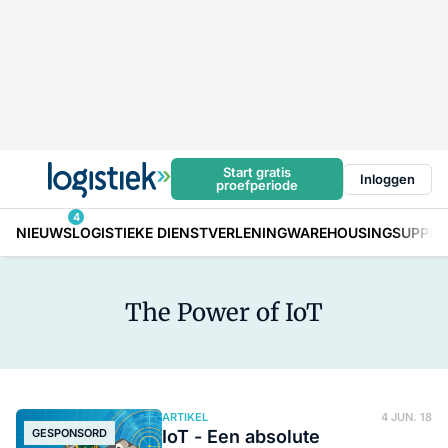
Start gratis
Inloggen
proefperiode
4
NIEUWS
LOGISTIEKE DIENSTVERLENING
WAREHOUSING
SUPPLY
The Power of IoT
ARTIKEL
4 JUN. 18
GESPONSORD
IoT - Een absolute