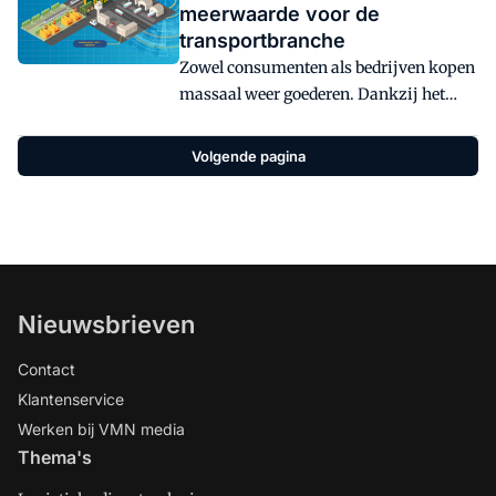
meerwaarde voor de
transportbranche
Zowel consumenten als bedrijven kopen
massaal weer goederen. Dankzij het
internet kunnen producten op ieder uur
van de dag, op ieder moment van de
Volgende pagina
week worden besteld. Door IoT toe te
passen kunnen bedrijven ook in de
toekomst groeiende volumes aan. In dit
artikel leest u waarom IoT een absolute
meerwaarde is voor de
transportbranche.
Nieuwsbrieven
Contact
Klantenservice
Werken bij VMN media
Thema's