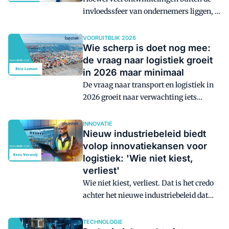
invloedssfeer van ondernemers liggen, is
er een gebied waar wel veel grip op kan
worden uitgeoefend, en dat - in mijn
VOORUITBLIK 2026
Wie scherp is doet nog mee:
optiek - mede bepalend kan worden
de vraag naar logistiek groeit
voor het succes van logistieke
in 2026 maar minimaal
organisaties in 2026: juridische
compliance.
De vraag naar transport en logistiek in
2026 groeit naar verwachting iets
minder dan de economie als geheel. Voor
ondernemers in transport en logistiek
INNOVATIE
Nieuw industriebeleid biedt
blijft het belangrijk om scherp te sturen.
volop innovatiekansen voor
logistiek: 'Wie niet kiest,
verliest'
Wie niet kiest, verliest. Dat is het credo
achter het nieuwe industriebeleid dat
minister Karremans op 17 oktober 2025
aan Nederland presenteerde. In de
TECHNOLOGIE