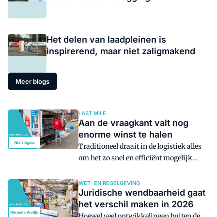
Het delen van laadpleinen is
inspirerend, maar niet zaligmakend
Meer blogs
LAST MILE
Aan de vraagkant valt nog
enorme winst te halen
Traditioneel draait in de logistiek alles
om het zo snel en efficiënt mogelijk
voldoen aan de vraag. Toch valt er aan de
vraagkant nog enorme winst te behalen
WET- EN REGELGEVING
Juridische wendbaarheid gaat
voor de sector.
het verschil maken in 2026
Hoewel veel ontwikkelingen buiten de