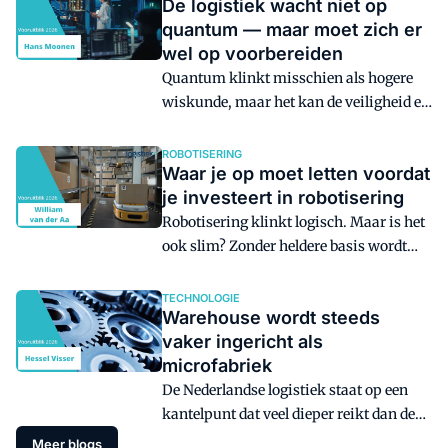
De logistiek wacht niet op
Kamerbrief heet het: "In een wereld waar
quantum — maar moet zich er
snelheid, schaal en focus bepalen wie
wel op voorbereiden
wint … is kiezen de enige oplossing."
Quantum klinkt misschien als hogere
wiskunde, maar het kan de veiligheid en
betrouwbaarheid van logistieke ketens
flink verbeteren. Van slimme sensoren
ROBOTISERING
Waar je op moet letten voordat
tot betere data­beveiliging: de eerste
je investeert in robotisering
kansen dienen zich nu al aan.
Robotisering klinkt logisch. Maar is het
ook slim? Zonder heldere basis wordt
een belofte al snel een probleem.
TECHNOLOGIE
Warehouse wordt steeds
vaker ingericht als
microfabriek
De Nederlandse logistiek staat op een
kantelpunt dat veel dieper reikt dan de
zichtbare investeringen in
Meer blogs