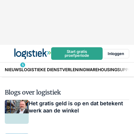
Start gratis
Inloggen
proefperiode
5
NIEUWS
LOGISTIEKE DIENSTVERLENING
WAREHOUSING
SUPPLY
Blogs over logistiek
Het gratis geld is op en dat betekent
werk aan de winkel