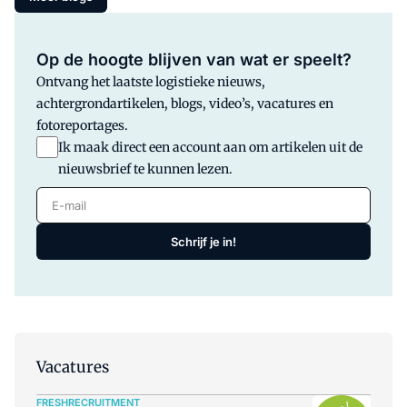
automatisering, robotisering en
duurzaamheid. Deze technologieën zijn
belangrijk, maar verhullen dat er op de
Op de hoogte blijven van wat er speelt?
achtergrond een fundamentelere
Ontvang het laatste logistieke nieuws,
verschuiving plaatsvindt: de plek waar
achtergrondartikelen, blogs, video’s, vacatures en
waarde ontstaat in de keten verandert.
fotoreportages.
Ik maak direct een account aan om artikelen uit de
nieuwsbrief te kunnen lezen.
E-mail
Schrijf je in!
Vacatures
FRESHRECRUITMENT