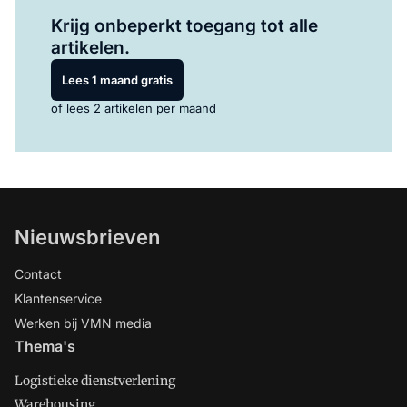
Log in
om dit artikel te lezen.
Krijg onbeperkt toegang tot alle
artikelen.
Lees 1 maand gratis
of lees 2 artikelen per maand
Nieuwsbrieven
Contact
Klantenservice
Werken bij VMN media
Thema's
Logistieke dienstverlening
Warehousing