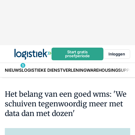
Start gratis
Inloggen
proefperiode
5
NIEUWS
LOGISTIEKE DIENSTVERLENING
WAREHOUSING
SUPPLY
Het belang van een goed wms: 'We
schuiven tegenwoordig meer met
data dan met dozen'