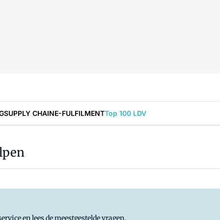
G
SUPPLY CHAIN
E-FULFILMENT
Top 100 LDV
elpen
ervice en lees de meestgestelde vragen.