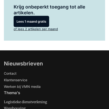
Log in
om dit artikel te lezen.
Krijg onbeperkt toegang tot alle
artikelen.
Lees 1 maand gratis
of lees 2 artikelen per maand
Nieuwsbrieven
Contact
Klantenservice
Werken bij VMN media
Thema's
Logistieke dienstverlening
Warehousing