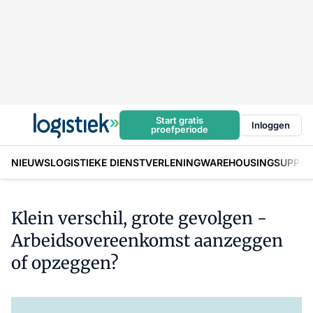
Start gratis
Inloggen
proefperiode
NIEUWS
LOGISTIEKE DIENSTVERLENING
WAREHOUSING
SUPPLY
Klein verschil, grote gevolgen -
Arbeidsovereenkomst aanzeggen
of opzeggen?