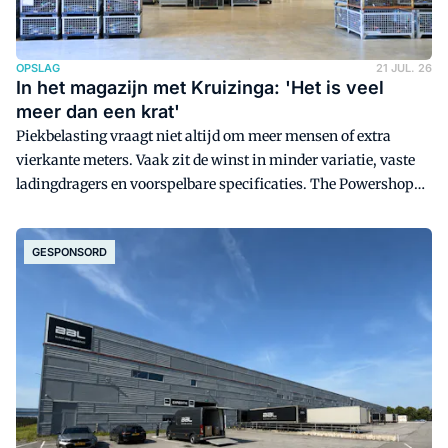
OPSLAG
21 JUL. 26
In het magazijn met Kruizinga: 'Het is veel
meer dan een krat'
Piekbelasting vraagt niet altijd om meer mensen of extra
vierkante meters. Vaak zit de winst in minder variatie, vaste
ladingdragers en voorspelbare specificaties. The Powershop
laat zien hoe gestandaardiseerde opslagmiddelen bijdragen
aan snellere handling, betere transportplanning en meer rust
GESPONSORD
in het magazijn.