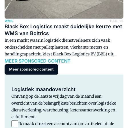
WMS
1 JUL. 26
Black Box Logistics maakt duidelijke keuze met
WMS van Boltrics
In een markt waarin logistiek dienstverleners zich vaak
onderscheiden met palletplaatsen, vierkante meters en
handlingcapaciteit, kiest Black Box Logistics BV (BBL) uit
MEER SPONSORED CONTENT
Almere bewust voor een andere koers. Het bedrijf wil geen
standaard palletverwerker zijn, maar een logistieke partner
Meer sponsored content
voor klanten waarbij bewerking, registratie en beheersing van
producten het verschil maken.
Logistiek maandoverzicht
Ontvang op de laatste vrijdag van de maand een
overzicht van de belangrijkste berichten over logistieke
dienstverlening, warehousing, ketensamenwerking en
e-fulfilment.
Ik maak direct een account aan om artikelen uit de