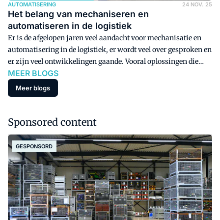
AUTOMATISERING
24 NOV. 25
Het belang van mechaniseren en
automatiseren in de logistiek
Er is de afgelopen jaren veel aandacht voor mechanisatie en
automatisering in de logistiek, er wordt veel over gesproken en
er zijn veel ontwikkelingen gaande. Vooral oplossingen die
MEER BLOGS
schaalbaar, verplaatsbaar en flexibel zijn, openen een nieuw
marktsegment dat eerder te klein was voor mechanisering en
Meer blogs
automatisering.
Sponsored content
GESPONSORD