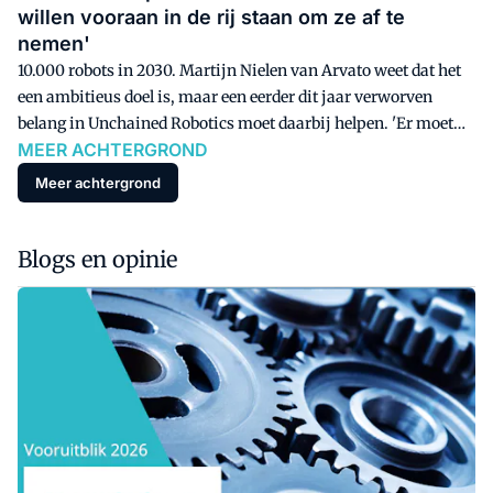
willen vooraan in de rij staan om ze af te
nemen'
10.000 robots in 2030. Martijn Nielen van Arvato weet dat het
een ambitieus doel is, maar een eerder dit jaar verworven
belang in Unchained Robotics moet daarbij helpen. 'Er moet
MEER ACHTERGROND
een beetje druk achter zitten om dat zover te krijgen.'
Meer achtergrond
Blogs en opinie