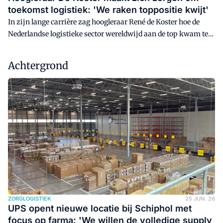
toekomst logistiek: 'We raken toppositie kwijt'
In zijn lange carrière zag hoogleraar René de Koster hoe de
Nederlandse logistieke sector wereldwijd aan de top kwam te
staan. In zijn afscheidsinterview voor Logistiek spreekt hij de
ernstige zorg uit of Nederland die koppositie nog kan
Achtergrond
behouden.
ZORGLOGISTIEK
25 JUN. 26
UPS opent nieuwe locatie bij Schiphol met
focus op farma: 'We willen de volledige supply