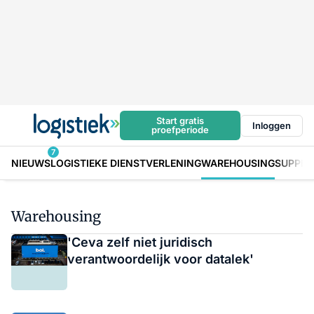
Start gratis
Inloggen
proefperiode
7
NIEUWS
LOGISTIEKE DIENSTVERLENING
WAREHOUSING
SUPPLY
Warehousing
'Ceva zelf niet juridisch
verantwoordelijk voor datalek'