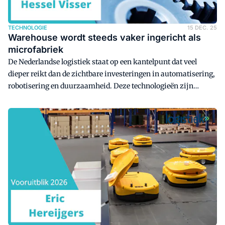
TECHNOLOGIE
15 DEC. 25
Warehouse wordt steeds vaker ingericht als
microfabriek
De Nederlandse logistiek staat op een kantelpunt dat veel
dieper reikt dan de zichtbare investeringen in automatisering,
robotisering en duurzaamheid. Deze technologieën zijn
belangrijk, maar verhullen dat er op de achtergrond een
fundamentelere verschuiving plaatsvindt: de plek waar
waarde ontstaat in de keten verandert.