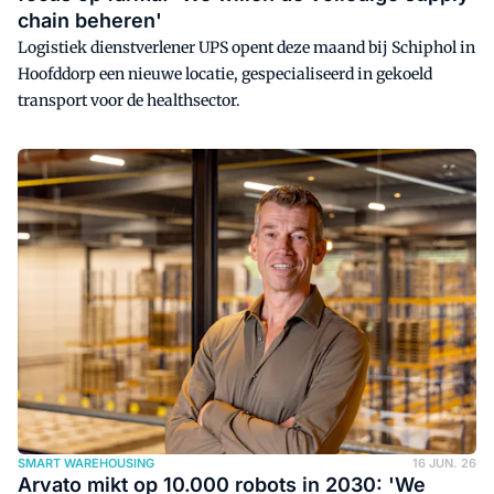
chain beheren'
Logistiek dienstverlener UPS opent deze maand bij Schiphol in
Hoofddorp een nieuwe locatie, gespecialiseerd in gekoeld
transport voor de healthsector.
SMART WAREHOUSING
16 JUN. 26
Arvato mikt op 10.000 robots in 2030: 'We