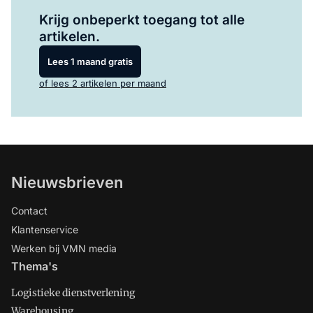
Log in
om dit artikel te lezen.
Krijg onbeperkt toegang tot alle
artikelen.
Lees 1 maand gratis
of lees 2 artikelen per maand
Nieuwsbrieven
Contact
Klantenservice
Werken bij VMN media
Thema's
Logistieke dienstverlening
Warehousing