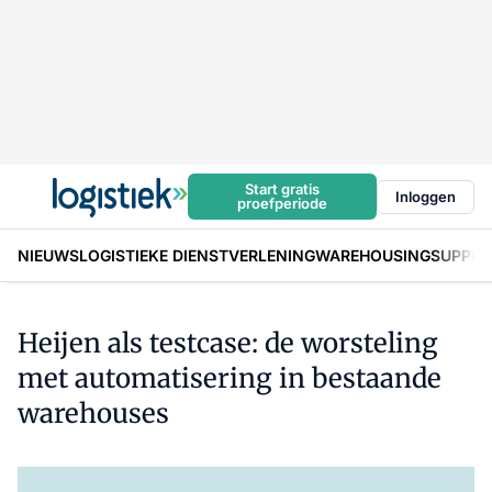
Start gratis
Inloggen
proefperiode
NIEUWS
LOGISTIEKE DIENSTVERLENING
WAREHOUSING
SUPPLY
Heijen als testcase: de worsteling
met automatisering in bestaande
warehouses