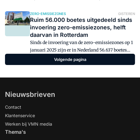
Logistiek.nl dat het om acht distributiecentra zou
gaan die getroffen zijn. Ook voetbalclub Ajax
ZERO-EMISSIEZONES
GISTEREN
Ruim 56.000 boetes uitgedeeld sinds
meldt inmiddels dat het slachtoffer is geworden
invoering zero-emissiezones, helft
van het lek bij het Franse logistieke bedrijf.
daarvan in Rotterdam
Sinds de invoering van de zero-emissiezones op 1
januari 2025 zijn er in Nederland 56.637 boetes
opgelegd aan bestuurders die met een niet-
Volgende pagina
toegestaan voertuig een zone inreden. Met ruim
29.000 boetes is de gemeente Rotterdam veruit de
grootste handhaver in het land.
Nieuwsbrieven
Contact
Klantenservice
Werken bij VMN media
Thema's