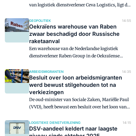
van logistiek dienstverlener Ceva Logistics, ligt de
juridische verantwoordelijkheid voor de
verwerking en bescherming van
GEOPOLITIEK
14:55
Oekraïens warehouse van Raben
persoonsgegevens bij het bedrijf van wie de
zwaar beschadigd door Russische
klanten de bestelling plaatsten. Bij Bol dus, en de
raketaanval
Bijenkorf, en Ajax, ING, Ace & Tate, enzovoorts.
Zalando zegt dat zijn klantgegevens niet gelekt
Een warehouse van de Nederlandse logistiek
zijn.
dienstverlener Raben Group in de Oekraïense
hoofdstad Kiev is in de nacht van dinsdag op
woensdag zwaar beschadigd geraakt door
ARBEIDSMIGRANTEN
14:35
Besluit over loon arbeidsmigranten
Russische raketaanvallen.
werd bewust stilgehouden tot na
verkiezingen
De oud-minister van Sociale Zaken, Mariëlle Paul
(VVD), heeft bewust een besluit over het loon van
arbeidsmigranten stilgehouden tot na de Tweede
Kamerverkiezingen. Het besluit ging over
LOGISTIEKE DIENSTVERLENING
14:15
DSV-aandeel keldert naar laagste
werkgevers die een kwart van het minimumloon
niveau sinds oktober 2025