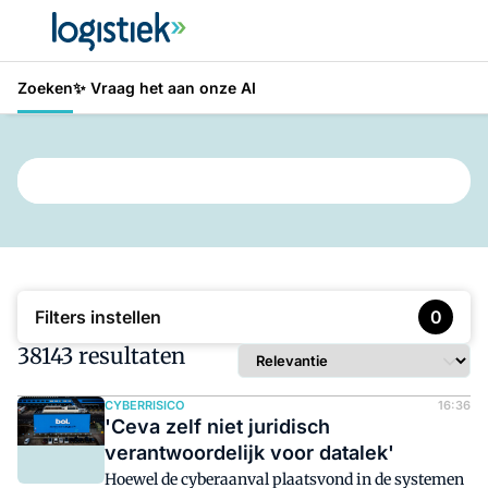
Zoeken
✨ Vraag het aan onze AI
Typ hier wat je wilt vinden
Filters instellen
0
38143 resultaten
CYBERRISICO
16:36
'Ceva zelf niet juridisch
verantwoordelijk voor datalek'
Hoewel de cyberaanval plaatsvond in de systemen