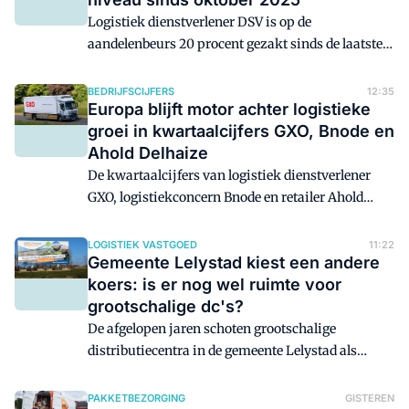
van arbeidsmigranten konden inhouden, in ruil
voor het aanbieden van huisvesting.
Logistiek dienstverlener DSV is op de
aandelenbeurs 20 procent gezakt sinds de laatste
kwartaalcijfers. Zo laag is het niveau sinds
oktober 2025 niet geweest.
BEDRIJFSCIJFERS
12:35
Europa blijft motor achter logistieke
groei in kwartaalcijfers GXO, Bnode en
Ahold Delhaize
De kwartaalcijfers van logistiek dienstverlener
GXO, logistiekconcern Bnode en retailer Ahold
Delhaize (inclusief Bol) laten een vergelijkbare
trend zien. De Europese activiteiten blijven relatief
LOGISTIEK VASTGOED
11:22
Gemeente Lelystad kiest een andere
sterk, terwijl vooral Noord-Amerikaanse
koers: is er nog wel ruimte voor
marktomstandigheden voor druk zorgen.
grootschalige dc's?
De afgelopen jaren schoten grootschalige
distributiecentra in de gemeente Lelystad als
paddenstoelen uit de grond. Er was nog volop
ruimte beschikbaar om te bouwen en - misschien
PAKKETBEZORGING
GISTEREN