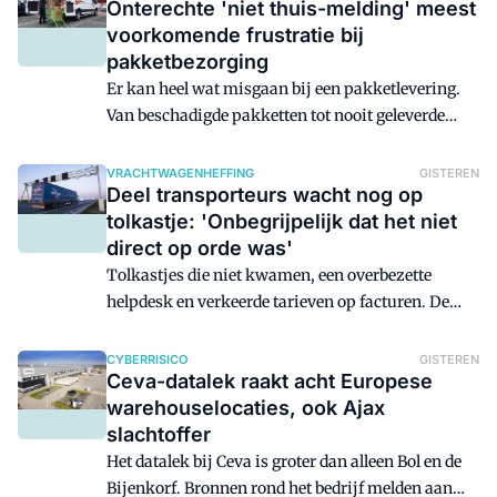
Onterechte 'niet thuis-melding' meest
nog wel belangrijker - de gemeente verwelkomde
voorkomende frustratie bij
ontwikkelaars en gebruikers van logistiek
pakketbezorging
vastgoed met open armen. Maar ook in de
Flevopolder waait ondertussen een andere wind.
Er kan heel wat misgaan bij een pakketlevering.
Van beschadigde pakketten tot nooit geleverde
pakketjes, klanten kunnen aardig wat problemen
ervaren. Maar de meest voorkomende frustratie is
VRACHTWAGENHEFFING
GISTEREN
Deel transporteurs wacht nog op
nog wel de onterechte 'niet thuis-melding'.
tolkastje: 'Onbegrijpelijk dat het niet
direct op orde was'
Tolkastjes die niet kwamen, een overbezette
helpdesk en verkeerde tarieven op facturen. De
start van de vrachtwagenheffing liep bepaald niet
vlekkeloos. Een deel van de problemen is
CYBERRISICO
GISTEREN
Ceva-datalek raakt acht Europese
inmiddels opgelost, maar nog altijd wacht een
warehouselocaties, ook Ajax
aantal transportbedrijven tot de verplichte
slachtoffer
tolkastjes geleverd worden.
Het datalek bij Ceva is groter dan alleen Bol en de
Bijenkorf. Bronnen rond het bedrijf melden aan