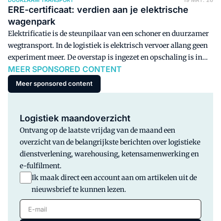
ERE-certificaat: verdien aan je elektrische
wagenpark
Elektrificatie is de steunpilaar van een schoner en duurzamer
wegtransport. In de logistiek is elektrisch vervoer allang geen
experiment meer. De overstap is ingezet en opschaling is in
MEER SPONSORED CONTENT
volle gang. De vraag verschuift van of naar hoe. Hoe maak je
elektrificatie schaalbaar, betaalbaar en structureel rendabel?
Meer sponsored content
Logistiek maandoverzicht
Ontvang op de laatste vrijdag van de maand een
overzicht van de belangrijkste berichten over logistieke
dienstverlening, warehousing, ketensamenwerking en
e-fulfilment.
Ik maak direct een account aan om artikelen uit de
nieuwsbrief te kunnen lezen.
E-mail