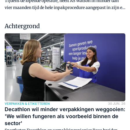
Tijdens de lopende operatie, heeft AS Watson in minder dan
vier maanden tijd de hele inpakprocedure aangepast in zijn e-
fc in Ede. Dozen-opzetters, inpakmachines en een nieuwe
sorteermachine maken het inpakproces duurzamer en
Achtergrond
efficiënter. Bovendien is het werk nu makkelijker en fijner
voor de medewerkers.
VERPAKKEN & ETIKETTEREN
30 JUN. 26
Decathlon wil minder verpakkingen weggooien:
'We willen fungeren als voorbeeld binnen de
sector'