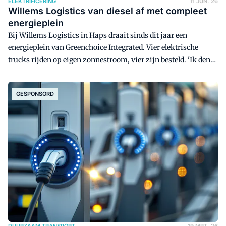
ELEKTRIFICERING
11 JUN. 26
Willems Logistics van diesel af met compleet
energieplein
Bij Willems Logistics in Haps draait sinds dit jaar een
energieplein van Greenchoice Integrated. Vier elektrische
trucks rijden op eigen zonnestroom, vier zijn besteld. 'Ik denk
niet dat wij nog diesel kopen', zegt directeur Arie van Rijn.
GESPONSORD
DUURZAAM TRANSPORT
19 MRT. 26