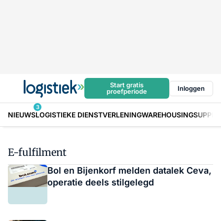
Start gratis
Inloggen
proefperiode
3
NIEUWS
LOGISTIEKE DIENSTVERLENING
WAREHOUSING
SUPPLY
E-fulfilment
Bol en Bijenkorf melden datalek Ceva,
operatie deels stilgelegd