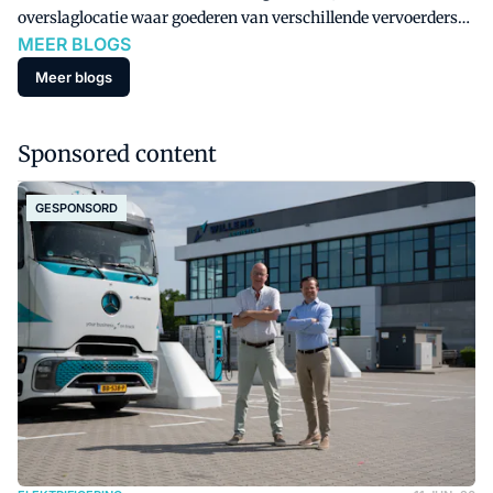
overslaglocatie waar goederen van verschillende vervoerders
MEER BLOGS
worden gebundeld en emissievrij de stad in worden gebracht.
Klinkt ideaal toch? Misschien, maar waarom zien we ze dan
Meer blogs
nog niet massaal verschijnen.
Sponsored content
GESPONSORD