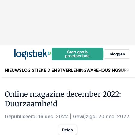
Start gratis
Inloggen
proefperiode
NIEUWS
LOGISTIEKE DIENSTVERLENING
WAREHOUSING
SUPPLY
Online magazine december 2022:
Duurzaamheid
Gepubliceerd: 16 dec. 2022
Gewijzigd: 20 dec. 2022
Delen