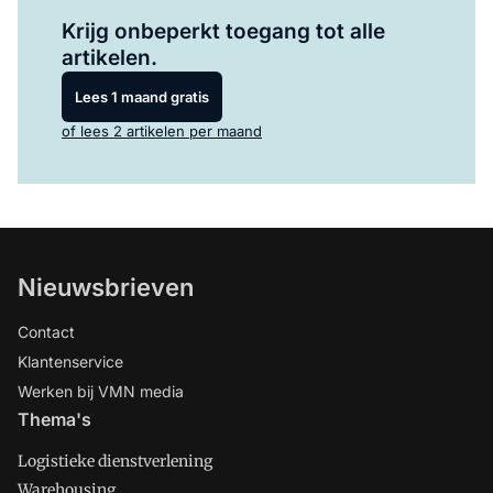
Log in
om dit artikel te lezen.
Krijg onbeperkt toegang tot alle
artikelen.
Lees 1 maand gratis
of lees 2 artikelen per maand
Nieuwsbrieven
Contact
Klantenservice
Werken bij VMN media
Thema's
Logistieke dienstverlening
Warehousing