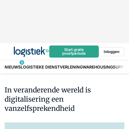
Start gratis
Inloggen
proefperiode
5
NIEUWS
LOGISTIEKE DIENSTVERLENING
WAREHOUSING
SUPPLY
In veranderende wereld is
digitalisering een
vanzelfsprekendheid