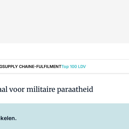
G
SUPPLY CHAIN
E-FULFILMENT
Top 100 LDV
aal voor militaire paraatheid
Log in
om dit artikel te lezen.
ikelen.