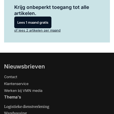
Log in
om dit artikel te lezen.
Krijg onbeperkt toegang tot alle
artikelen.
Lees 1 maand gratis
of lees 2 artikelen per maand
Nieuwsbrieven
Contact
Klantenservice
Werken bij VMN media
Thema's
Logistieke dienstverlening
Warehousing