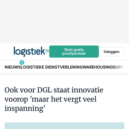
Start gratis
Inloggen
proefperiode
5
NIEUWS
LOGISTIEKE DIENSTVERLENING
WAREHOUSING
SUPPLY
Ook voor DGL staat innovatie
voorop 'maar het vergt veel
inspanning'