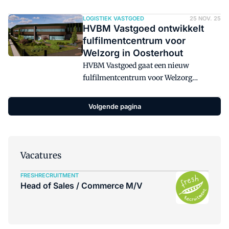
vastgoedbeleggingsmaatschappij Segro
een huurovereenkomst gesloten met
LOGISTIEK VASTGOED
25 NOV. 25
HVBM Vastgoed ontwikkelt
Geevers Auto Parts. Het gaat om een
fulfilmentcentrum voor
warehouse in Segro Logistics Centre
Welzorg in Oosterhout
Eindhoven, gelegen op bedrijventerrein
HVBM Vastgoed gaat een nieuw
Westfields.
fulfilmentcentrum voor Welzorg
Nederland ontwikkelen op
bedrijventerrein Vijf Eiken in
Volgende pagina
Oosterhout. Het betreft een 'build-to-
suit' ontwikkeling op een voormalige
brownfield locatie die HVBM Vastgoed
begin 2025 heeft aangekocht.
Vacatures
FRESHRECRUITMENT
Head of Sales / Commerce M/V