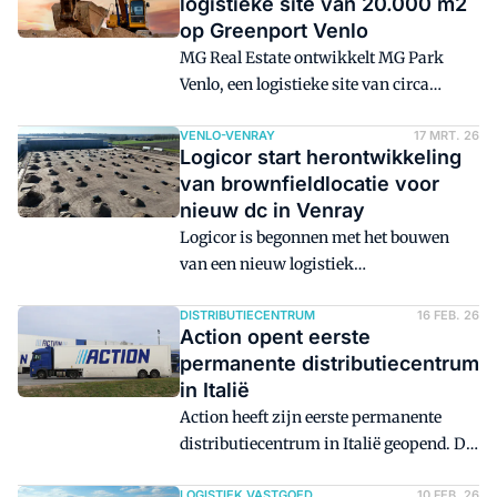
logistieke site van 20.000 m2
100 Logistiek Dienstverleners, in
op Greenport Venlo
gesprek met Mainfreight.
MG Real Estate ontwikkelt MG Park
Venlo, een logistieke site van circa
20.000 m2 op Greenport Venlo. De
oplevering van het gebouw staat gepland
VENLO-VENRAY
17 MRT. 26
Logicor start herontwikkeling
in het derde kwartaal van 2026.
van brownfieldlocatie voor
nieuw dc in Venray
Logicor is begonnen met het bouwen
van een nieuw logistiek
ontwikkelingsproject in Venray. Het
project omvat 24.410 m2 logistieke
DISTRIBUTIECENTRUM
16 FEB. 26
Action opent eerste
ruimte, en wordt gerealiseerd volgens de
permanente distributiecentrum
Breeam-NL Excellent-norm.
in Italië
Action heeft zijn eerste permanente
distributiecentrum in Italië geopend. De
non-food discounter opende zijn eerste
LOGISTIEK VASTGOED
10 FEB. 26