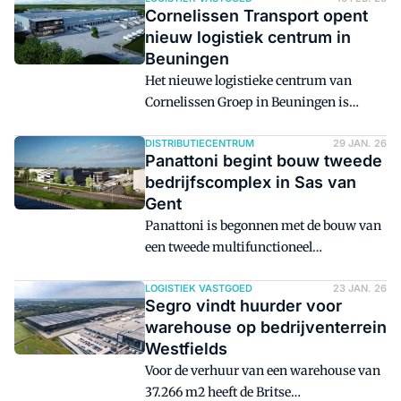
winkel in Italië op 22 april 2021.
Cornelissen Transport opent
Momenteel telt Italië 213 winkels, en
nieuw logistiek centrum in
werken er 5.000 mensen voor Action.
Beuningen
Het nieuwe logistieke centrum van
Cornelissen Groep in Beuningen is
officieel opgeleverd. Het centrum is
gelegen aan de Goudwerf op het
DISTRIBUTIECENTRUM
29 JAN. 26
Panattoni begint bouw tweede
bedrijventerrein Schoenaker.
bedrijfscomplex in Sas van
Gent
Panattoni is begonnen met de bouw van
een tweede multifunctioneel
bedrijfsgebouw in het Zeeuwse dorp Sas
van Gent. Dankzij de uitbreiding zal er
LOGISTIEK VASTGOED
23 JAN. 26
Segro vindt huurder voor
straks 56.000 m2 aan bedrijfsruimte
warehouse op bedrijventerrein
beschikbaar zijn.
Westfields
Voor de verhuur van een warehouse van
37.266 m2 heeft de Britse