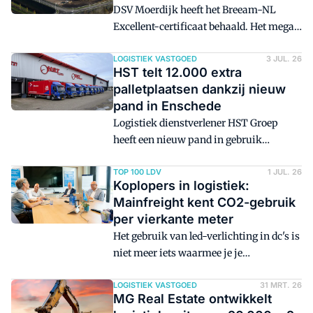
DSV Moerdijk heeft het Breeam-NL
Excellent-certificaat behaald. Het mega-
dc heeft een oppervlakte van 240.000
vierkante meter.
LOGISTIEK VASTGOED
3 JUL. 26
HST telt 12.000 extra
palletplaatsen dankzij nieuw
pand in Enschede
Logistiek dienstverlener HST Groep
heeft een nieuw pand in gebruik
genomen op het Transportcentrum in
Enschede.
TOP 100 LDV
1 JUL. 26
Koplopers in logistiek:
Mainfreight kent CO2-gebruik
per vierkante meter
Het gebruik van led-verlichting in dc's is
niet meer iets waarmee je je
onderscheidt. Wel val je op als je de CO2-
uitstoot van de hele keten monitort. Dat
LOGISTIEK VASTGOED
31 MRT. 26
MG Real Estate ontwikkelt
zegt Martin Mooij, jurylid voor de Top