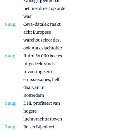
'Onbegrijpelijk dat
het niet direct op orde
was'
Ceva-datalek raakt
acht Europese
warehouselocaties,
ook Ajax slachtoffer
Ruim 56.000 boetes
uitgedeeld sinds
invoering zero-
emissiezones, helft
daarvan in
Rotterdam
DHL profiteert van
hogere
luchtvrachttarieven
Bol en Bijenkorf