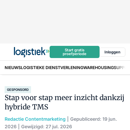
Start gratis
Inloggen
proefperiode
NIEUWS
LOGISTIEKE DIENSTVERLENING
WAREHOUSING
SUPPLY
GESPONSORD
Stap voor stap meer inzicht dankzij
hybride TMS
Redactie Contentmarketing
Gepubliceerd: 19 jun.
2026
Gewijzigd: 27 jul. 2026