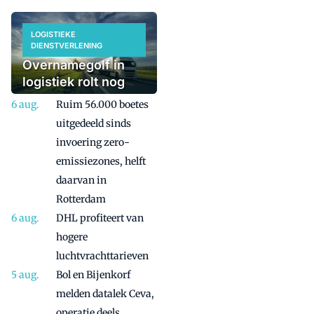
LOGISTIEKE
DIENSTVERLENING
Overnamegolf in
logistiek rolt nog
even door
Ruim 56.000 boetes
uitgedeeld sinds
invoering zero-
emissiezones, helft
daarvan in
Rotterdam
DHL profiteert van
hogere
luchtvrachttarieven
Bol en Bijenkorf
melden datalek Ceva,
operatie deels