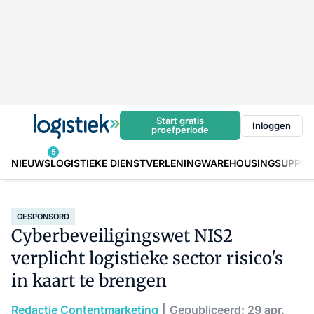
Start gratis
Inloggen
proefperiode
5
NIEUWS
LOGISTIEKE DIENSTVERLENING
WAREHOUSING
SUPPLY
GESPONSORD
Cyberbeveiligingswet NIS2
verplicht logistieke sector risico's
in kaart te brengen
Redactie Contentmarketing
Gepubliceerd: 29 apr.