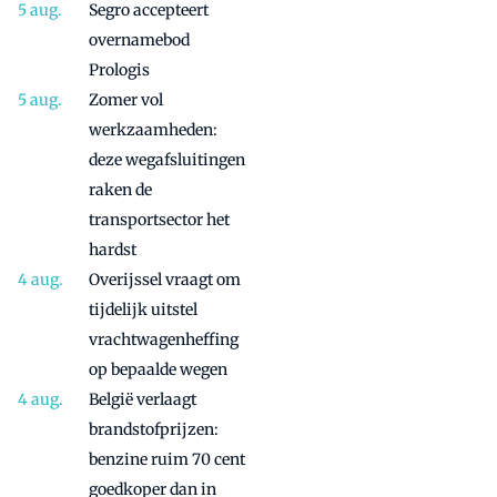
Segro accepteert
overnamebod
Prologis
Zomer vol
werkzaamheden:
deze wegafsluitingen
raken de
transportsector het
hardst
Overijssel vraagt om
tijdelijk uitstel
vrachtwagenheffing
op bepaalde wegen
België verlaagt
brandstofprijzen:
benzine ruim 70 cent
goedkoper dan in