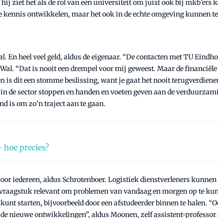
 hij ziet het als de rol van een universiteit om juist ook bij mkb’ers 
e kennis ontwikkelen, maar het ook in de echte omgeving kunnen te
al. En heel veel geld, aldus de eigenaar. “De contacten met TU Eind
r Wal. “Dat is nooit een drempel voor mij geweest. Maar de financiële
 is dit een stomme beslissing, want je gaat het nooit terugverdienen
dit in de sector stoppen en handen en voeten geven aan de verduurzami
 is om zo’n traject aan te gaan.
 hoe precies?
 voor iedereen, aldus Schrotenboer. Logistiek dienstverleners kunne
k vraagstuk relevant om problemen van vandaag en morgen op te kunn
nt starten, bijvoorbeeld door een afstudeerder binnen te halen. “Oo
n de nieuwe ontwikkelingen”, aldus Moonen, zelf assistent-professor