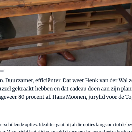
nen
. Duurzamer, efficiënter. Dat weet Henk van der Wal z
uzzel gekraakt hebben en dat cadeau doen aan zijn plan
geveer 80 procent af. Hans Moonen, jurylid voor de Top
rschillende opties. Idealiter gaat hij al die opties langs om tot de b
r Maastricht laat rijden, maakt de wagen dan vooral extra kosten of