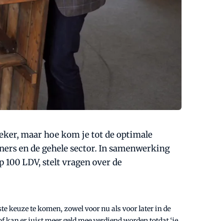
eker, maar hoe kom je tot de optimale
ners en de gehele sector. In samenwerking
 100 LDV, stelt vragen over de
este keuze te komen, zowel voor nu als voor later in de
 kan er juist meer geld mee verdiend worden totdat ‘ie