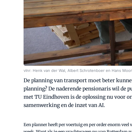
vlnr: Henk van der Wal, Albert Schrotenboer en Hans Moo
De planning van transport moet beter kunnen
planning? De naderende pensionaris wil de p
met TU Eindhoven is de oplossing nu voor on
samenwerking en de inzet van AI.
Een planner heeft per voertuig en per order enorm veel ve
week. Want als je een vrachtwagen nu van Rotterdam naa