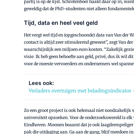
partij is op de lijst. Schrotenboer haakt daar op in, want
geweldig dat de PhD-studenten niet alleen fundamentel
Tijd, data en heel veel geld
Het vergt wel tijd en (opgeschoonde) data van Van der W
contact is altijd zeer stimulerend geweest”, zegt Van de
waarschijnlijk een miljoen euro kosten. “Zakelijk gezien
visie. Ik heb geen behoefte aan geld, privé, dus ik wil 
voor de meeste vervoerders en ondernemers wel spannend
Lees ook:
Verladers overtuigen met beladingsindicator -
Zo een groot project is ook helemaal niet noodzakelijk
universiteit opzoeken. Voor de onderzoekswereld is el
Eindhoven. Moonen beaamt dat je ook laagdrempeliger ku
pak die uitdaging aan. Ga aan de gang, blijf meedoen i