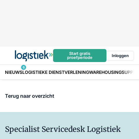
Start gratis
Inloggen
proefperiode
6
NIEUWS
LOGISTIEKE DIENSTVERLENING
WAREHOUSING
SUPPLY
Terug naar overzicht
Specialist Servicedesk Logistiek