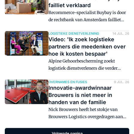
halen. De volgende stap is dat opslag en
failliet verklaard
warehousing op één locatie plaatsvindt.
Recommerce-specialist Buybay is door
'En dat doen we het liefst met een
de rechtbank van Amsterdam failliet
betrouwbare partner.'
verklaard. De curator onderzoekt of een
doorstart nog mogelijk is.
LOGISTIEKE DIENSTVERLENING
14 JUL. 26
Video: 'Ik zoek logistieke
partners die meedenken over
hoe ik kosten bespaar'
Alpine Gehoorbescherming zoekt
logistiek dienstverleners die verder
kijken dan hun eigen contract en
meedenken over het besparen van
OVERNAMES EN FUSIES
9 JUL. 26
Innovatie-awardwinnaar
kosten. 'Ik kan niet naar Etos
Brouwers is niet meer in
toestappen en mijn prijs overnight met
handen van de familie
6 procent verhogen.'
Nick Brouwers heeft het stokje van
Brouwers Logistics overgedragen aan
Maxim Hurkmans, die sinds april 2026
algemeen directeur van het bedrijf is.
Volgende pagina