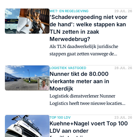
de laatste kwartaalcijfers. Zo laag is het
klantgegevens niet gelekt zijn.
niveau sinds oktober 2025 niet geweest.
WET- EN REGELGEVING
29 JUL. 26
'Schadevergoeding niet voor
de hand': welke stappen kan
TLN zetten in zaak
Merwedebrug?
Als TLN daadwerkelijk juridische
stappen gaat zetten vanwege de
plotselinge sluiting van de Merwedebrug
voor vrachtverkeer, dan wordt het een
LOGISTIEK VASTGOED
28 JUL. 26
Nunner tikt de 80.000
uitvoerig project. Een schadevergoeding
vierkante meter aan in
eisen ligt niet voor de hand, wel kan een
Moerdijk
zaak ervoor zorgen dat er snel
Logistiek dienstverlener Nunner
gesprekken plaatsvinden over het
Logistics heeft twee nieuwe locaties
slechte onderhoud.
geopend in Zevenbergen (Moerdijk). In
totaal telt het bedrijf nu ongeveer 80.000
TOP 100 LDV
23 JUL. 26
Kuehne+Nagel voert Top 100
vierkante meter aan
LDV aan onder
warehousecapaciteit in de regio.