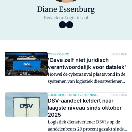
Diane Essenburg
Redacteur Logistiek.nl
CYBERRISICO
GISTEREN
'Ceva zelf niet juridisch
verantwoordelijk voor datalek'
Hoewel de cyberaanval plaatsvond in de
systemen van logistiek dienstverlener
Ceva Logistics, ligt de juridische
verantwoordelijkheid voor de
LOGISTIEKE DIENSTVERLENING
GISTEREN
DSV-aandeel keldert naar
verwerking en bescherming van
laagste niveau sinds oktober
persoonsgegevens bij het bedrijf van wie
2025
de klanten de bestelling plaatsten. Bij Bol
Logistiek dienstverlener DSV is op de
dus, en de Bijenkorf, en Ajax, ING, Ace &
aandelenbeurs 20 procent gezakt sinds
Tate, enzovoorts. Zalando zegt dat zijn