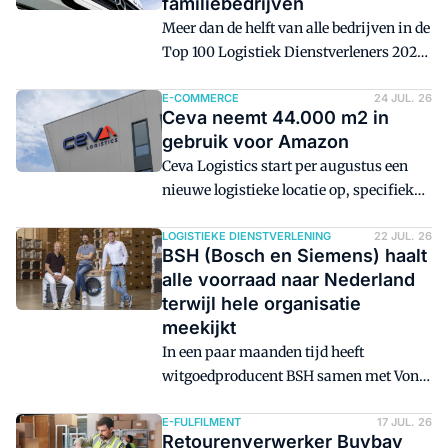
familiebedrijven
Meer dan de helft van alle bedrijven in de
Top 100 Logistiek Dienstverleners 2026
wordt geleid of (financieel) aangestuurd
door een familielid van de
E-COMMERCE
24 JUL. 26
Ceva neemt 44.000 m2 in
oorspronkelijke oprichter.
gebruik voor Amazon
Ceva Logistics start per augustus een
nieuwe logistieke locatie op, specifiek
ingericht voor Amazon.
LOGISTIEKE DIENSTVERLENING
22 JUL. 26
BSH (Bosch en Siemens) haalt
alle voorraad naar Nederland
terwijl hele organisatie
meekijkt
In een paar maanden tijd heeft
witgoedproducent BSH samen met Vonk
en Co dubbele capaciteit gevonden om de
volledige voorraad naar Nederland te
E-FULFILMENT
17 JUL. 26
Retourenverwerker Buybay