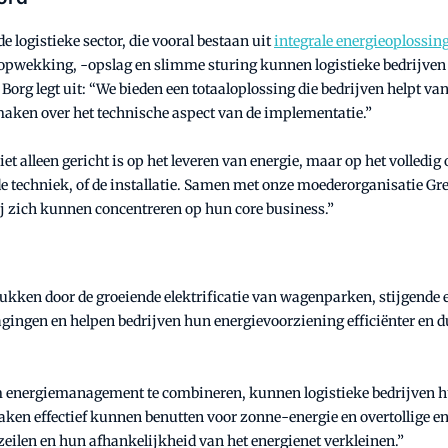
e logistieke sector, die vooral bestaan uit
integrale energieoplossin
opwekking, -opslag en slimme sturing kunnen logistieke bedrijven
r Borg legt uit: “We bieden een totaaloplossing die bedrijven helpt v
maken over het technische aspect van de implementatie.”
et alleen gericht is op het leveren van energie, maar op het volledi
techniek, of de installatie. Samen met onze moederorganisatie Green
ij zich kunnen concentreren op hun core business.”
tukken door de groeiende elektrificatie van wagenparken, stijgende 
agingen en helpen bedrijven hun energievoorziening efficiënter en 
lim energiemanagement te combineren, kunnen logistieke bedrijven
aken effectief kunnen benutten voor zonne-energie en overtollige e
ilen en hun afhankelijkheid van het energienet verkleinen.”