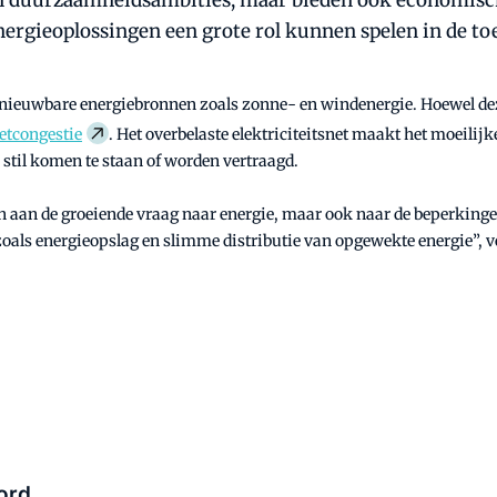
aan duurzaamheidsambities, maar bieden ook economisc
energieoplossingen een grote rol kunnen spelen in de to
hernieuwbare energiebronnen zoals zonne- en windenergie. Hoewel de
etcongestie
. Het overbelaste elektriciteitsnet maakt het moeili
stil komen te staan of worden vertraagd.
 aan de groeiende vraag naar energie, maar ook naar de beperkingen 
zoals energieopslag en slimme distributie van opgewekte energie”, v
ord