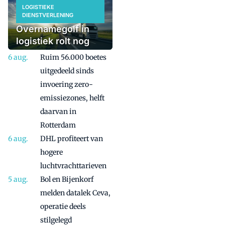
LOGISTIEKE
DIENSTVERLENING
Overnamegolf in
logistiek rolt nog
even door
Ruim 56.000 boetes
uitgedeeld sinds
invoering zero-
emissiezones, helft
daarvan in
Rotterdam
DHL profiteert van
hogere
luchtvrachttarieven
Bol en Bijenkorf
melden datalek Ceva,
operatie deels
stilgelegd