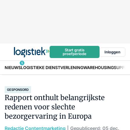
Start gratis
Inloggen
proefperiode
5
NIEUWS
LOGISTIEKE DIENSTVERLENING
WAREHOUSING
SUPPLY
GESPONSORD
Rapport onthult belangrijkste
redenen voor slechte
bezorgervaring in Europa
Redactie Contentmarketing
Gepubliceerd: 05 dec.