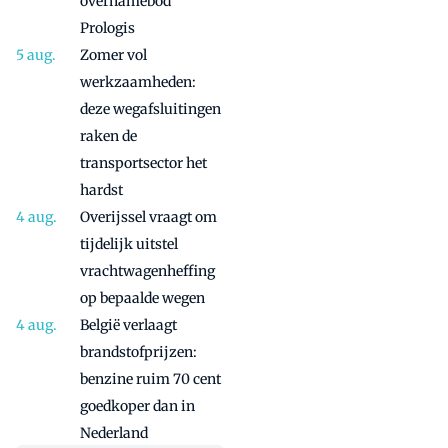
overnamebod
Prologis
Zomer vol
werkzaamheden:
deze wegafsluitingen
raken de
transportsector het
hardst
Overijssel vraagt om
tijdelijk uitstel
vrachtwagenheffing
op bepaalde wegen
België verlaagt
brandstofprijzen:
benzine ruim 70 cent
goedkoper dan in
Nederland