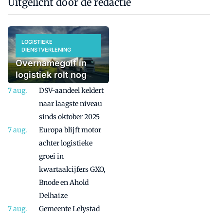
Uitgelicht door de redactie
LOGISTIEKE
DIENSTVERLENING
Overnamegolf in
logistiek rolt nog
even door
DSV-aandeel keldert
naar laagste niveau
sinds oktober 2025
Europa blijft motor
achter logistieke
groei in
kwartaalcijfers GXO,
Bnode en Ahold
Delhaize
Gemeente Lelystad