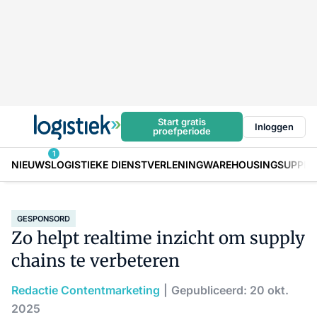
Start gratis
Inloggen
proefperiode
1
NIEUWS
LOGISTIEKE DIENSTVERLENING
WAREHOUSING
SUPPLY
GESPONSORD
Zo helpt realtime inzicht om supply
chains te verbeteren
Redactie Contentmarketing
Gepubliceerd: 20 okt.
2025