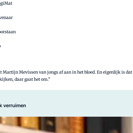
ogiMat
evenaar
doorstaan
p
it Martijn Mevissen van jongs af aan in het bloed. En eigenlijk is da
kijken, daar gaat het om.”
k verruimen