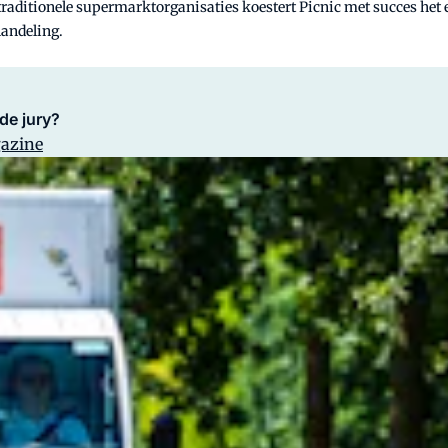
 traditionele supermarktorganisaties koestert Picnic met succes het
handeling.
de jury?
gazine