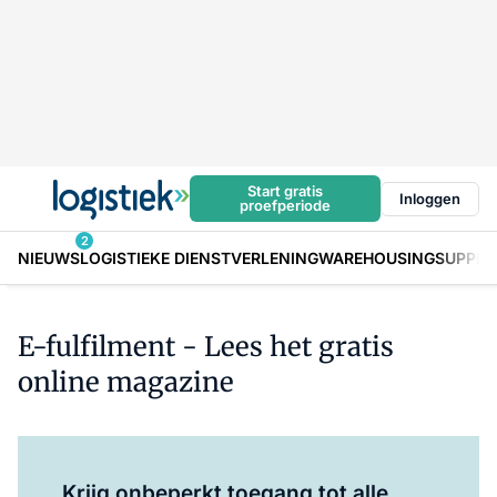
Start gratis
Inloggen
proefperiode
2
NIEUWS
LOGISTIEKE DIENSTVERLENING
WAREHOUSING
SUPPLY
E-fulfilment - Lees het gratis
online magazine
Log in
om dit artikel te lezen.
Krijg onbeperkt toegang tot alle