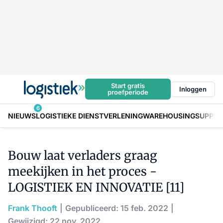
Start gratis
Inloggen
proefperiode
6
NIEUWS
LOGISTIEKE DIENSTVERLENING
WAREHOUSING
SUPPLY
Bouw laat verladers graag
meekijken in het proces -
LOGISTIEK EN INNOVATIE [11]
Frank Thooft
Gepubliceerd: 15 feb. 2022
Gewijzigd: 22 nov. 2022