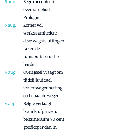
Segro accepteert
overnamebod
Prologis
Zomer vol
werkzaamheden:
deze wegafsluitingen
raken de
transportsector het
hardst
Overijssel vraagt om
tijdelijk uitstel
vrachtwagenheffing
op bepaalde wegen
België verlaagt
brandstofprijzen:
benzine ruim 70 cent
goedkoper dan in