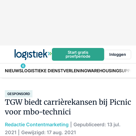
Start gratis
Inloggen
proefperiode
6
NIEUWS
LOGISTIEKE DIENSTVERLENING
WAREHOUSING
SUPPLY
GESPONSORD
TGW biedt carrièrekansen bij Picnic
voor mbo-technici
Redactie Contentmarketing
Gepubliceerd: 13 jul.
2021
Gewijzigd: 17 aug. 2021