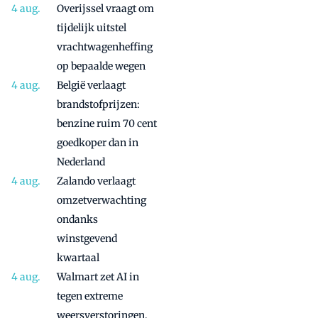
Overijssel vraagt om
tijdelijk uitstel
vrachtwagenheffing
op bepaalde wegen
België verlaagt
brandstofprijzen:
benzine ruim 70 cent
goedkoper dan in
Nederland
Zalando verlaagt
omzetverwachting
ondanks
winstgevend
kwartaal
Walmart zet AI in
tegen extreme
weersverstoringen,