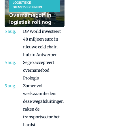
LOGISTIEKE
DIENSTVERLENING
Overnamegolf in
logistiek rolt nog
even door
DP World investeert
48 miljoen euro in
nieuwe cold chain-
hub in Antwerpen
Segro accepteert
overnamebod
Prologis
Zomer vol
werkzaamheden:
deze wegafsluitingen
raken de
transportsector het
hardst