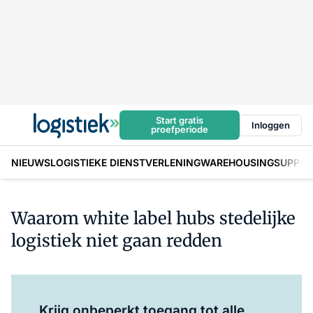
Start gratis
Inloggen
proefperiode
NIEUWS
LOGISTIEKE DIENSTVERLENING
WAREHOUSING
SUPPLY
Waarom white label hubs stedelijke
logistiek niet gaan redden
Log in
om dit artikel te lezen.
Krijg onbeperkt toegang tot alle