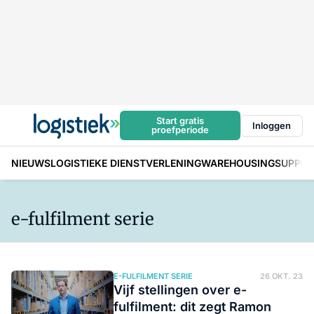
Start gratis
Inloggen
proefperiode
NIEUWS
LOGISTIEKE DIENSTVERLENING
WAREHOUSING
SUPPLY
e-fulfilment serie
E-FULFILMENT SERIE
26 OKT. 23
Vijf stellingen over e-
fulfilment: dit zegt Ramon