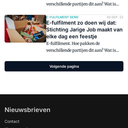
verschillende partijen dit aan? Wat is
hun strategie en visie? Pure players en
logistieke dienstverleners komen aan
E-FULFILMENT SERIE
30 SEP. 22
E-fulfilment zo doen wij dat:
bod in deze serie. In dit deel: Ron
Stichting Jarige Job maakt van
Claassen van Fulfilment Achterhoek.
elke dag een feestje
E-fulfilment. Hoe pakken de
verschillende partijen dit aan? Wat is
hun strategie en visie? Pure players en
logistieke dienstverleners komen aan
Volgende pagina
bod in deze serie. In dit deel: Timo de
Goede, verantwoordelijk voor de
operatie bij Stichting Jarige Job.
Nieuwsbrieven
Contact