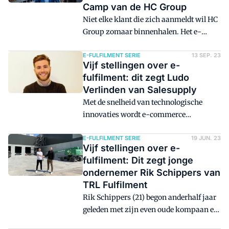
Camp van de HC Group
Niet elke klant die zich aanmeldt wil HC
Group zomaar binnenhalen. Het e-
fulfilmentbedrijf kiest liever voor
beheersbare groei. Toch bleek, dat na
E-FULFILMENT SERIE
13 SEP. 23
Vijf stellingen over e-
elke eindejaarspiek de piek nauwelijks
fulfilment: dit zegt Ludo
afnam, omdat in januari nieuwe klanten
Verlinden van Salesupply
waren toegevoegd.
Met de snelheid van technologische
innovaties wordt e-commerce
fulfilment steeds slimmer en efficiënter.
E-fulfilment moet smart zijn, net zoals
E-FULFILMENT SERIE
19 JUN. 23
Vijf stellingen over e-
de rest van je e-commerce operatie, zegt
fulfilment: Dit zegt jonge
Ludo Verlinden, global sales director van
ondernemer Rik Schippers van
Salesupply. Daarom richt Salesupply
TRL Fulfilment
zich niet alleen op het aansluiten van
Rik Schippers (21) begon anderhalf jaar
zoveel mogelijk centers, maar zijn ze
geleden met zijn even oude kompaan en
ook voortdurend bezig met het
voetbalmaatje Thomas van Holst in een
optimaliseren van het proces. "E-