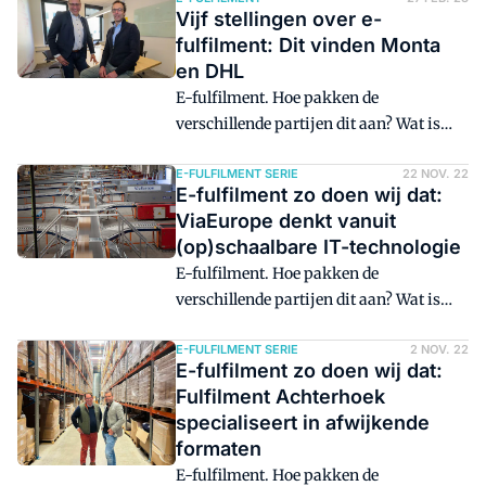
logistieke dienstverleners komen aan
Vijf stellingen over e-
bod in deze serie. In deze editie leggen
fulfilment: Dit vinden Monta
we vijf stellingen voor aan Janneke
en DHL
Paulides, bij Praxis als e-logistics
E-fulfilment. Hoe pakken de
manager verantwoordelijk voor e-
verschillende partijen dit aan? Wat is
fulfilment. "Wij gaan voor een optimale
hun strategie en visie? Pure players en
klantbeleving."
logistieke dienstverleners komen aan
E-FULFILMENT SERIE
22 NOV. 22
E-fulfilment zo doen wij dat:
bod in deze serie. In deze editie leggen
ViaEurope denkt vanuit
we vijf stellingen voor aan Edwin van
(op)schaalbare IT-technologie
der Ham, ceo van Monta, en Leonard
E-fulfilment. Hoe pakken de
Aerts, cco van DHL Supply Chain EMEA.
verschillende partijen dit aan? Wat is
DHL heeft in september vorig jaar een
hun strategie en visie? Pure players en
meerderheidsbelang in Monta genomen.
logistieke dienstverleners komen aan
E-FULFILMENT SERIE
2 NOV. 22
E-fulfilment zo doen wij dat:
bod in deze serie. In deze editie een
Fulfilment Achterhoek
bedrijf dat een soort tussenrol vervult in
specialiseert in afwijkende
het crossborder e-commercetraject:
formaten
ViaEurope.
E-fulfilment. Hoe pakken de