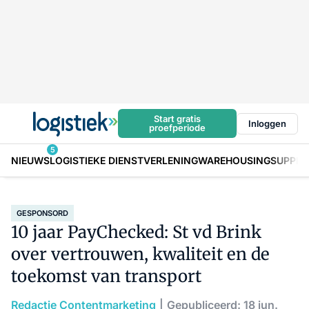
Start gratis
Inloggen
proefperiode
5
NIEUWS
LOGISTIEKE DIENSTVERLENING
WAREHOUSING
SUPPLY
GESPONSORD
10 jaar PayChecked: St vd Brink
over vertrouwen, kwaliteit en de
toekomst van transport
Redactie Contentmarketing
Gepubliceerd: 18 jun.