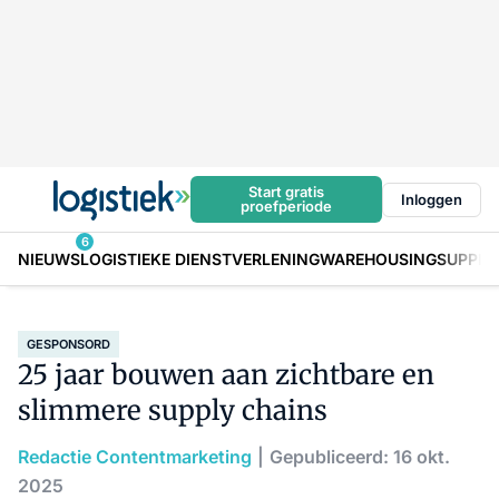
Start gratis
Inloggen
proefperiode
6
NIEUWS
LOGISTIEKE DIENSTVERLENING
WAREHOUSING
SUPPLY
GESPONSORD
25 jaar bouwen aan zichtbare en
slimmere supply chains
Redactie Contentmarketing
Gepubliceerd: 16 okt.
2025