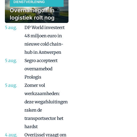
DIENSTVERLENING
Overnamegolf in
logistiek rolt nog
even door
DP World investeert
48 miljoen euro in
nieuwe cold chain-
hub in Antwerpen
Segro accepteert
overnamebod
Prologis
Zomer vol
werkzaamheden:
deze wegafsluitingen
raken de
transportsector het
hardst
Overijssel vraagt om