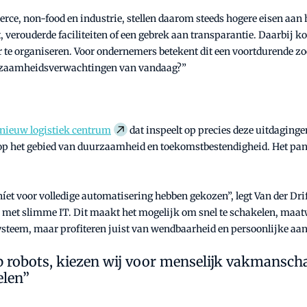
erce, non-food en industrie, stellen daarom steeds hogere eisen aan
, verouderde faciliteiten of een gebrek aan transparantie. Daarbij 
 te organiseren. Voor ondernemers betekent dit een voortdurende zoe
e duurzaamheidsverwachtingen van vandaag?”
 nieuw logistiek centrum
dat inspeelt op precies deze uitdagin
 op het gebied van duurzaamheid en toekomstbestendigheid. Het pand
et voor volledige automatisering hebben gekozen”, legt Van der Drif
t slimme IT. Dit maakt het mogelijk om snel te schakelen, maatwerk
systeem, maar profiteren juist van wendbaarheid en persoonlijke aa
 robots, kiezen wij voor menselijk vakmanscha
elen”