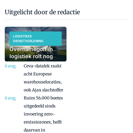
Uitgelicht door de redactie
LOGISTIEKE
DIENSTVERLENING
Overnamegolf in
logistiek rolt nog
even door
Ceva-datalek raakt
acht Europese
warehouselocaties,
ook Ajax slachtoffer
Ruim 56.000 boetes
uitgedeeld sinds
invoering zero-
emissiezones, helft
daarvan in