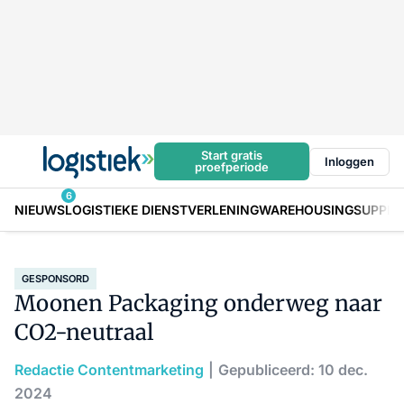
Start gratis
Inloggen
proefperiode
6
NIEUWS
LOGISTIEKE DIENSTVERLENING
WAREHOUSING
SUPPLY
GESPONSORD
Moonen Packaging onderweg naar
CO2-neutraal
Redactie Contentmarketing
Gepubliceerd: 10 dec.
2024