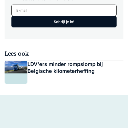
E-mail
Schrijf je in!
Lees ook
LDV'ers minder rompslomp bij
Belgische kilometerheffing