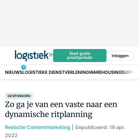
Start gratis
Inloggen
proefperiode
1
NIEUWS
LOGISTIEKE DIENSTVERLENING
WAREHOUSING
SUPPLY
GESPONSORD
Zo ga je van een vaste naar een
dynamische ritplanning
Redactie Contentmarketing
Gepubliceerd: 19 apr.
2022