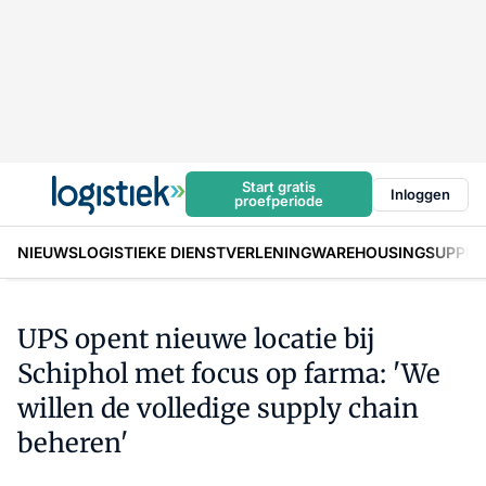
Start gratis
Inloggen
proefperiode
NIEUWS
LOGISTIEKE DIENSTVERLENING
WAREHOUSING
SUPPLY
UPS opent nieuwe locatie bij
Schiphol met focus op farma: 'We
willen de volledige supply chain
beheren'