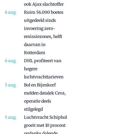
ook Ajax slachtoffer
Ruim 56.000 boetes
uitgedeeld sinds
invoering zero-
emissiezones, helft
daarvan in
Rotterdam
DHL profiteert van
hogere
luchtvrachttarieven
Bol en Bijenkorf
melden datalek Ceva,
operatie deels
stilgelegd
Luchtvracht Schiphol
groeit met 10 procent
ondanks dalende