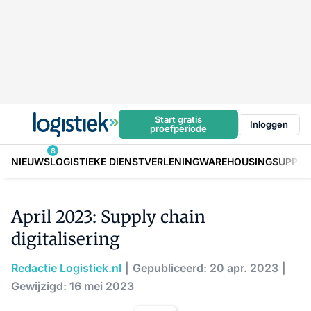
Start gratis
Inloggen
proefperiode
8
NIEUWS
LOGISTIEKE DIENSTVERLENING
WAREHOUSING
SUPPLY
April 2023: Supply chain
digitalisering
Redactie Logistiek.nl
Gepubliceerd: 20 apr. 2023
Gewijzigd: 16 mei 2023