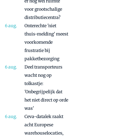
er nog wel ruimte
voor grootschalige
distributiecentra?
Onterechte 'niet
thuis-melding' meest
voorkomende
frustratie bij
pakketbezorging
Deel transporteurs
wacht nog op
tolkastje:
'Onbegrijpelijk dat
het niet direct op orde
was'
Ceva-datalek raakt
acht Europese
warehouselocaties,