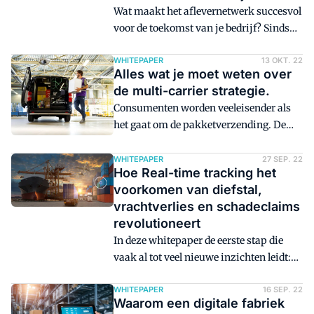
Wat maakt het aflevernetwerk succesvol
voor de toekomst van je bedrijf? Sinds
begin 2020 is de toch al
hypercompetitieve e-commerce-markt
WHITEPAPER
13 OKT. 22
Alles wat je moet weten over
in een stroomversnelling geraakt.
de multi-carrier strategie.
Retailers en logistiek dienstverleners
Consumenten worden veeleisender als
kunnen het zich niet langer veroorloven
het gaat om de pakketverzending. De
om slechts één afleveroptie centraal te
bezorging van een online bestelling is
stellen.
één van de belangrijkste touchpoints in
WHITEPAPER
27 SEP. 22
Hoe Real-time tracking het
de customer journey. Het enige moment
voorkomen van diefstal,
in de klantreis dat er fysiek contact is
vrachtverlies en schadeclaims
tussen een consument en een webshop.
revolutioneert
In deze whitepaper de eerste stap die
vaak al tot veel nieuwe inzichten leidt:
de relatie met je leverancier.
WHITEPAPER
16 SEP. 22
Waarom een digitale fabriek