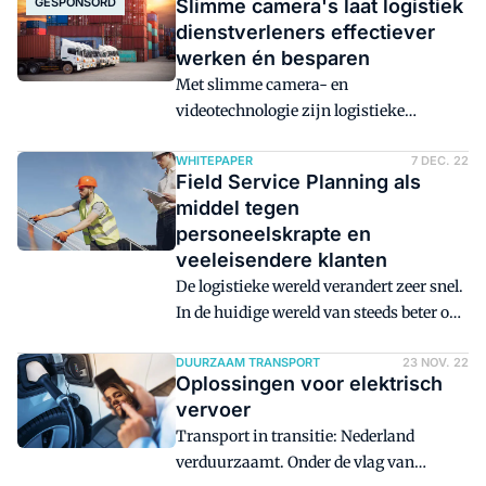
GESPONSORD
Slimme camera's laat logistiek
dienstverleners effectiever
werken én besparen
Met slimme camera- en
videotechnologie zijn logistieke
processen effectiever én veiliger te
maken. Hoe? Dahua zet het hier op een
WHITEPAPER
7 DEC. 22
Field Service Planning als
rij ...
middel tegen
personeelskrapte en
veeleisendere klanten
De logistieke wereld verandert zeer snel.
In de huidige wereld van steeds beter op
elkaar afgestelde processen, kritische
klanten en personeelsschaarste, neemt
DUURZAAM TRANSPORT
23 NOV. 22
Oplossingen voor elektrisch
het belang van softwarematige
vervoer
ondersteuning voor planners toe.
Transport in transitie: Nederland
Bedrijven met honderd mensen of groter
verduurzaamt. Onder de vlag van
kijken steeds nadrukkelijker naar de