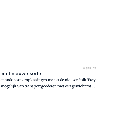
8 SEP. 21
t met nieuwe sorter
bestaande sorteeroplossingen maakt de nieuwe Split Tray
 mogelijk van transportgoederen met een gewicht tot 12
n gebruikers alle taken kunnen aanpakken met een
 van het bedrijf.