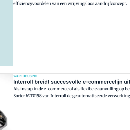
efficiencyvoordelen van een wrijvingsloos aandrijfconcept.
WAREHOUSING
Interroll breidt succesvolle e-commercelijn ui
Als instap in de e-commerce of als flexibele aanvulling op 
Sorter MT015S van Interroll de geautomatiseerde verwerking
kilogram. De sorter zorgt ervoor dat systeemintegratoren e
oplossing op maat uit het uitgebreide assortiment sorteerders