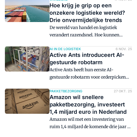
concurrentievoordeel van de toekomst.
Hoe krijg je grip op een
Er zitten kansen in het slimmer en
onzekere logistieke wereld?
efficiënter maken van dagelijkse
Drie onvermijdelijke trends
werkzaamheden. Door hier niet op in te
De wereld van handel en logistiek
spelen, lopen bedrijven het risico om
verandert razendsnel. Hoe kunnen
achter te blijven.
ondernemers data en digitalisering
effectief inzetten om grip te krijgen op
AI IN DE LOGISTIEK
6 NOV. 25
Active Ants introduceert AI-
de snel veranderende en onzekere
gestuurde robotarm
markt?
Active Ants heeft hun eerste AI-
gestuurde robotarm voor orderpicken
geïntroduceerd. De robot kan tot
zeshonderd pakketjes per uur
PAKKETBEZORGING
27 OKT. 25
Amazon wil snellere
verwerken, en heeft het vermogen om
pakketbezorging, investeert
van gemaakte foutjes te leren.
1,4 miljard euro in Nederland
Amazon wil met een investering van
ruim 1,4 miljard de komende drie jaar de
logistiek en het aanbod in de webwinkel