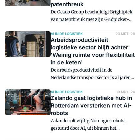
patentbreuk
De Ocado Group beschuldigt Brightpick
van patentbreuk met zijn Gridpicker-
technologie. De politie kwam ter plaatse
en de Gridpicker mag niet meer worden
AI IN DE LOGISTIEK
23 MRT. 26
Arbeidsproductiviteit
getoond op Logimat.
logistieke sector blijft achter:
'Weinig ruimte voor flexibiliteit
in de keten'
De arbeidsproductiviteit in de
Nederlandse transportsector is al jaren
relatief laag. Innovatie is nodig, maar
die blijft veelal uit door
AI IN DE LOGISTIEK
19 MRT. 26
Zalando gaat logistieke hub in
personeelstekorten en een steeds kortere
Rotterdam versterken met AI-
looptijd van contracten.
robots
Schoolvoorbeelden laten zien dat
Zalando rolt vijftig Nomagic-robots,
investeren in robots en AI-agents loont.
gestuurd door AI, uit binnen het
Europese fulfilmentnetwerk. De eerste