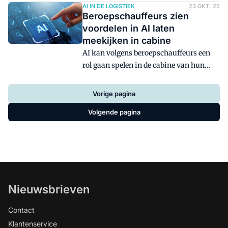
verbeteren in Nederland. Het bedrijf gaat
AI IN DE LOGISTIEK
23 OKT. 25
Beroepschauffeurs zien
inzetten op bezorging op dezelfde dag,
voordelen in AI laten
onder meer door een uitbreiding van
meekijken in cabine
afhaalpunten zoals pakketkluizen.
AI kan volgens beroepschauffeurs een
rol gaan spelen in de cabine van hun
vrachtwagens. Door kunstmatige
intelligentie te laten meekijken, kunnen
Vorige pagina
chauffeurs bijvoorbeeld beter aantonen
Volgende pagina
of ze onterecht als schuldig worden
gezien bij ongelukken.
Nieuwsbrieven
Contact
Klantenservice