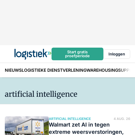
Start gratis
Inloggen
proefperiode
NIEUWS
LOGISTIEKE DIENSTVERLENING
WAREHOUSING
SUPPLY
artificial intelligence
ARTIFICIAL INTELLIGENCE
4 AUG. 26
Walmart zet AI in tegen
extreme weersverstoringen,