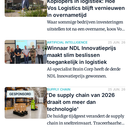
Koplopers in logistiek: Hoe
voor integratie, data en schaal. Maar
Vos Logistics blijft vernieuwen
betekent dit het einde van SaaS? Of juist
in overnametijd
een herwaardering van enterprise
Waar sommige bedrijven investeringen
software? Eén vraag staat centraal: wat
uitstellen tot na een overname, koos Vos
betekent agentische AI voor de toekomst
Logistics voor het tegenovergestelde. Ceo
van software?
Frank Verhoeven vertelt aan Marc Engel,
ARTIFICIAL INTELLIGENCE
25 JUN. 26
Winnaar NDL Innovatieprijs
jurylid van Top 100 Logistiek
maakt slim beslissen
Dienstverleners, waarom stilzitten geen
toegankelijk in logistiek
optie is in een sector waarin AI, data en
AI-specialist Brain Corp heeft de derde
digitalisering steeds bepalender worden.
NDL Innovatieprijs gewonnen.
SUPPLY CHAIN
25 JUN. 26
GESPONSORD
'De supply chain van 2026
draait om meer dan
technologie'
De huidige tijdgeest verandert de supply
chain in sneltreinvaart. Traceerbaarheid