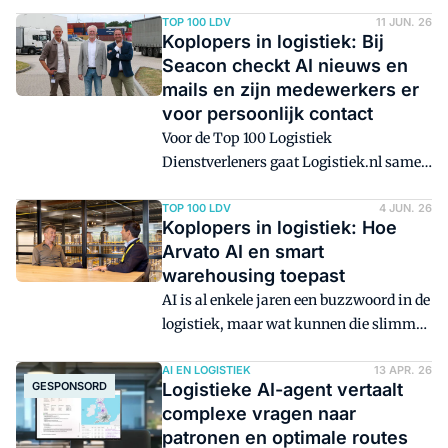
wordt steeds belangrijker, maar ook
zichtbaarheid doet een stap verder anno
TOP 100 LDV
11 JUN. 26
Koplopers in logistiek: Bij
2026. 'Bedrijven willen niet alleen weten
Seacon checkt AI nieuws en
waar hun voorraad zich bevindt, maar
mails en zijn medewerkers er
ook wat de status is van elk afzonderlijk
voor persoonlijk contact
product of asset.'
Voor de Top 100 Logistiek
Dienstverleners gaat Logistiek.nl samen
met juryleden op bezoek bij logistiek
dienstverleners die opvallen binnen
TOP 100 LDV
4 JUN. 26
Koplopers in logistiek: Hoe
specifieke innovatiethema's. Jurylid
Arvato AI en smart
Carlo Peters van Buck Consultants
warehousing toepast
International bezocht Seacon Logistics
AI is al enkele jaren een buzzwoord in de
in Venlo.
logistiek, maar wat kunnen die slimme
programma's, algoritmes en agents écht
betekenen voor de sector? Willem
AI EN LOGISTIEK
13 APR. 26
GESPONSORD
Logistieke AI-agent vertaalt
Mulderij van UC Group, tevens jurylid
complexe vragen naar
voor de Top 100 Logistiek
patronen en optimale routes
Dienstverleners, gaat met Martijn