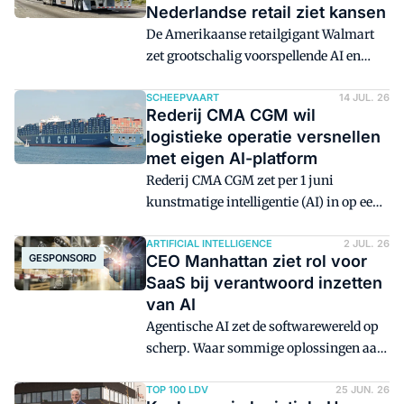
Nederlandse retail ziet kansen
De Amerikaanse retailgigant Walmart
zet grootschalig voorspellende AI en
machine learning in om logistieke
verstoringen door extreem weer op te
SCHEEPVAART
14 JUL. 26
Rederij CMA CGM wil
vangen. Hoewel de specifieke toepassing
logistieke operatie versnellen
is afgestemd op de extreme
met eigen AI-platform
weersomstandigheden en grote
Rederij CMA CGM zet per 1 juni
afstanden in Noord-Amerika, kijken
kunstmatige intelligentie (AI) in op een
ook Benelux-retailers nauwlettend naar
eigen logistiek platform. Het Franse
de mogelijkheden van voorspellende
bedrijf heeft inmiddels meer dan 55 AI-
ARTIFICIAL INTELLIGENCE
2 JUL. 26
modellen.
GESPONSORD
CEO Manhattan ziet rol voor
projecten geïmplementeerd en ruim 200
SaaS bij verantwoord inzetten
toepassingsmogelijkheden voor
van AI
verschillende bedrijfsonderdelen.
Agentische AI zet de softwarewereld op
scherp. Waar sommige oplossingen aan
waarde verliezen, ontstaat juist nieuwe
kracht bij platforms die gebouwd zijn
TOP 100 LDV
25 JUN. 26