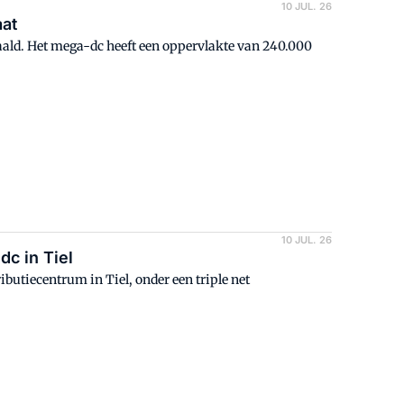
10 JUL. 26
aat
aald. Het mega-dc heeft een oppervlakte van 240.000
10 JUL. 26
c in Tiel
utiecentrum in Tiel, onder een triple net