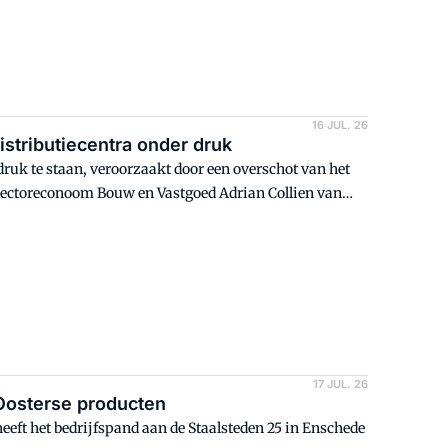
16 JUL. 26
istributiecentra onder druk
druk te staan, veroorzaakt door een overschot van het
sectoreconoom Bouw en Vastgoed Adrian Collien van
tgoedmarkt.
17 JUL. 26
Oosterse producten
eft het bedrijfspand aan de Staalsteden 25 in Enschede