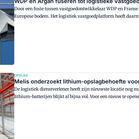
WDP en Argan fuseren tot logistieke vastgoed
Door een fusie tussen vastgoedontwikkelaar WDP en Franse 
Europese bodem. Het logistiek vastgoedplatform heeft daarme
OPSLAG
Melis onderzoekt lithium-opslagbehoefte voo
De logistiek dienstverlener heeft zijn nieuwste locatie nog 
lithium-batterijen blijkt al bijna vol. Voor een nieuw te op
de behoeften.