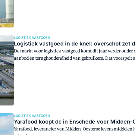
LOGISTIEK VASTGOED
Logistiek vastgoed in de knel: overschot zet d
De markt voor logistiek vastgoed komt dit jaar verder onder 
aanbod én terughoudendheid van gebruikers. Dat voorspelt 
ABN Amro in een nieuw onderzoek naar de Nederlandse vas
LOGISTIEK VASTGOED
Yarafood koopt dc in Enschede voor Midden-
Yarafood, leverancier van Midden-Oosterse levensmiddelen he