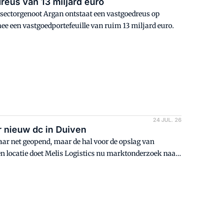
reus van 13 miljard euro
sectorgenoot Argan ontstaat een vastgoedreus op
e een vastgoedportefeuille van ruim 13 miljard euro.
24 JUL. 26
r nieuw dc in Duiven
maar net geopend, maar de hal voor de opslag van
enen locatie doet Melis Logistics nu marktonderzoek naar