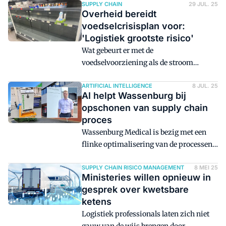
de Golf van Aden bij Jemen.
SUPPLY CHAIN
29 JUL. 25
Overheid bereidt
voedselcrisisplan voor:
'Logistiek grootste risico'
Wat gebeurt er met de
voedselvoorziening als de stroom
uitvalt, distributiecentra platliggen of de
haven van Rotterdam wordt
ARTIFICIAL INTELLIGENCE
8 JUL. 25
AI helpt Wassenburg bij
geblokkeerd? Overheid en bedrijfsleven
opschonen van supply chain
werken aan een nationaal crisisplan
proces
voor voedselzekerheid, waarin de
Wassenburg Medical is bezig met een
logistieke sector een cruciale rol speelt
flinke optimalisering van de processen,
als potentiële zwakke schakel. Dat meldt
zowel intern als in de supply chain. De
het AD op basis van vertrouwelijke
producent van machines die endoscopen
SUPPLY CHAIN RISICO MANAGEMENT
8 MEI 25
stukken.
Ministeries willen opnieuw in
desinfecteren ging over op het
gesprek over kwetsbare
automatiseren van de orderafhandeling
ketens
en communicatie met leveranciers.
Logistiek professionals laten zich niet
Inmiddels zet het bedrijf hiervoor ook AI