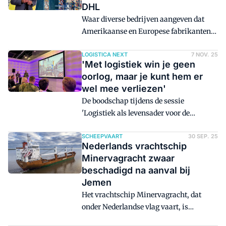
DHL
Waar diverse bedrijven aangeven dat
Amerikaanse en Europese fabrikanten
hun productie dichter bij huis halen
vanwege geopolitieke spanningen en de
LOGISTICA NEXT
7 NOV. 25
'Met logistiek win je geen
wil om minder afhankelijk te zijn van
oorlog, maar je kunt hem er
bepaalde landen, is daar niks van te
wel mee verliezen'
merken in de feitelijke cijfers over
De boodschap tijdens de sessie
handelsstromen wereldwijd. 'De
'Logistiek als levensader voor de
wereldhandel vindt altijd zijn weg.'
krijgsmacht' op vakbeurs Logistica
Next in Utrecht is niet te misstaan: onze
SCHEEPVAART
30 SEP. 25
Nederlands vrachtschip
vrijheid is niet langer vanzelfsprekend.
Minervagracht zwaar
Luitenant-generaal Jan-Willem Maas,
beschadigd na aanval bij
commandant van het Defensie
Jemen
Ondersteuningscommando, opent met
Het vrachtschip Minervagracht, dat
een scenario dat de bomvolle zaal direct
onder Nederlandse vlag vaart, is
op scherp zet.
maandag 29 september aangevallen in