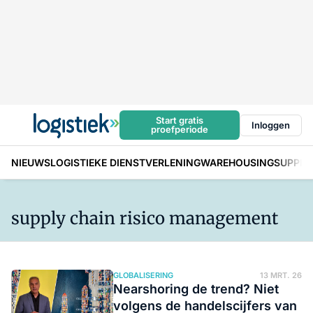
Start gratis
Inloggen
proefperiode
NIEUWS
LOGISTIEKE DIENSTVERLENING
WAREHOUSING
SUPPLY
supply chain risico management
GLOBALISERING
13 MRT. 26
Nearshoring de trend? Niet
volgens de handelscijfers van