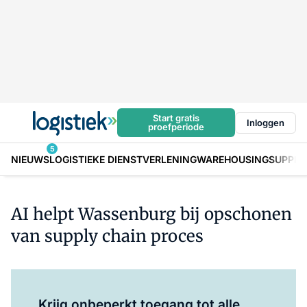
Start gratis
Inloggen
proefperiode
5
NIEUWS
LOGISTIEKE DIENSTVERLENING
WAREHOUSING
SUPPLY
AI helpt Wassenburg bij opschonen
van supply chain proces
Log in
om dit artikel te lezen.
Krijg onbeperkt toegang tot alle