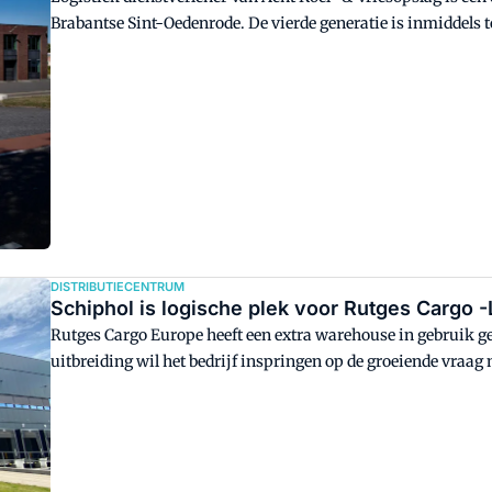
Brabantse Sint-Oedenrode. De vierde generatie is inmiddels 
getuige zijn van de eerste paal die de grond in ging voor he
Veghel. En dat is niet zomaar een gebouw, zegt kleinzoon P
wilden."
DISTRIBUTIECENTRUM
Schiphol is logische plek voor Rutges Carg
Rutges Cargo Europe heeft een extra warehouse in gebruik g
uitbreiding wil het bedrijf inspringen op de groeiende vraag
daarom de meest logische plek.