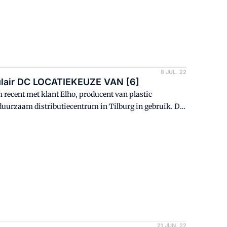
8 JUL. 22
culair DC LOCATIEKEUZE VAN [6]
 recent met klant Elho, producent van plastic
uurzaam distributiecentrum in Tilburg in gebruik. Dit
ossenberg is gevestigd op een steenworp afstand van
 behoort tot een van Europa's meest circulaire
21 JUN. 22