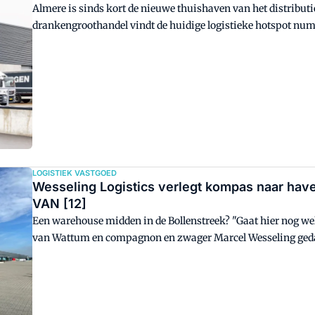
Almere is sinds kort de nieuwe thuishaven van het distribu
drankengroothandel vindt de huidige logistieke hotspot numm
nieuwe locatie hier in Almere sluit aan op onze huidige distr
richting met name de regio Amsterdam", zegt manager opera
LOGISTIEK VASTGOED
Wesseling Logistics verlegt kompas naar h
VAN [12]
Een warehouse midden in de Bollenstreek? "Gaat hier nog we
van Wattum en compagnon en zwager Marcel Wesseling gedach
Logistics, op zoek gingen naar nieuwe uitbreidingsmogelijkh
gevonden in de vorm van een bestaand warehouse in de Ams