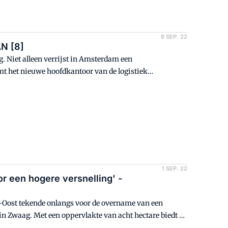
8 SEP. 22
AN [8]
. Niet alleen verrijst in Amsterdam een
mt het nieuwe hoofdkantoor van de logistiek
Coenen, director customer solutions bij Nabuurs -
1 SEP. 22
r een hogere versnelling' -
k-Oost tekende onlangs voor de overname van een
n Zwaag. Met een oppervlakte van acht hectare biedt de
 groeiende vraag naar opslag en distributie. Naar