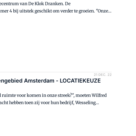
tiecentrum van De Klok Dranken. De
er 4 bij uitstek geschikt om verder te groeien. "Onze
ibutieactiviteiten en biedt een mooie uitvalsbasis
tions Harry Smits.
21 DEC. 22
avengebied Amsterdam - LOCATIEKEUZE
l ruimte voor komen in onze streek?", moeten Wilfred
t hebben toen zij voor hun bedrijf, Wesseling
eden. Uiteindelijk heeft de firma een nieuw thuis
terdamse Westpoort.