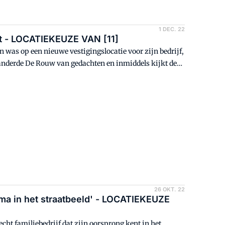
1 DEC. 22
ht - LOCATIEKEUZE VAN [11]
was op een nieuwe vestigingslocatie voor zijn bedrijf,
randerde De Rouw van gedachten en inmiddels kijkt de
warehouse-activiteiten. "De grootste winst van deze
nnenbrengen via het water in plaats van de weg."
26 OKT. 22
ima in het straatbeeld' - LOCATIEKEUZE
echt familiebedrijf dat zijn oorsprong kent in het