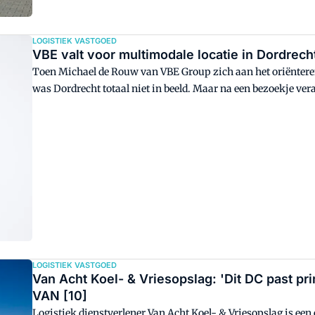
LOGISTIEK VASTGOED
VBE valt voor multimodale locatie in Dordrec
Toen Michael de Rouw van VBE Group zich aan het oriënteren 
was Dordrecht totaal niet in beeld. Maar na een bezoekje ve
logistiek dienstverlener al uit naar een tweede locatie voor 
locatie zit in de zevenduizend containers die we jaarlijks bi
LOGISTIEK VASTGOED
Van Acht Koel- & Vriesopslag: 'Dit DC past pr
VAN [10]
Logistiek dienstverlener Van Acht Koel- & Vriesopslag is een 