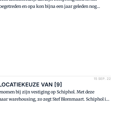
toegetreden en opa kon bijna een jaar geleden nog
t nieuwe duurzame distributiecentrum dat gevestigd is in
aul van Acht. "We konden precies bouwen wat we zelf
15 SEP. 22
o -LOCATIEKEUZE VAN [9]
enomen bij zijn vestiging op Schiphol. Met deze
 naar warehousing, zo zegt Stef Blommaart. Schiphol is