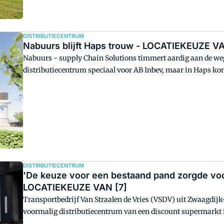
DISTRIBUTIECENTRUM
Nabuurs blijft Haps trouw - LOCATIEKEUZE V
Nabuurs - supply Chain Solutions timmert aardig aan de weg
distributiecentrum speciaal voor AB Inbev, maar in Haps ko
dienstverlener. En dat wordt een bijzonder gebouw, zegt Bas 
supply chain solutions.
DISTRIBUTIECENTRUM
'De keuze voor een bestaand pand zorgde voo
LOCATIEKEUZE VAN [7]
Transportbedrijf Van Straalen de Vries (VSDV) uit Zwaagdij
voormalig distributiecentrum van een discount supermarkt i
locatie volgens het transportbedrijf voldoende ruimte voor de