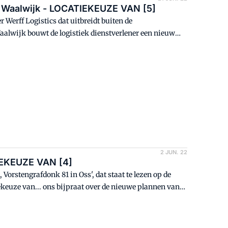
in Waalwijk - LOCATIEKEUZE VAN [5]
 Werff Logistics dat uitbreidt buiten de
aalwijk bouwt de logistiek dienstverlener een nieuw
ctare grond. "Deze plek is ideaal voor ons", zegt Arjen
rff mede-eigenaar van de bouwlogistiek specialist.
2 JUN. 22
IEKEUZE VAN [4]
orstengrafdonk 81 in Oss', dat staat te lezen op de
ekeuze van... ons bijpraat over de nieuwe plannen van
ngeveer naast de huidige vestiging in Oss.