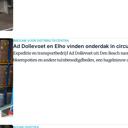
verwachting is de locatie in januari 2023 operationeel.
BREEAM VOOR DISTRIBUTIECENTRA
Ad Dollevoet en Elho vinden onderdak in cir
Expeditie en transportbedrijf Ad Dollevoet uit Den Bosch nam
bloempotten en andere tuinbenodigdheden, een hagelnieuw d
DC van 40.000 vierkante meter op logistiek bedrijvenpark V
het hoofdkantoor van Elho. Bijzonder aan het pand is dat het
gebouwen.
BOUWLOGISTIEK