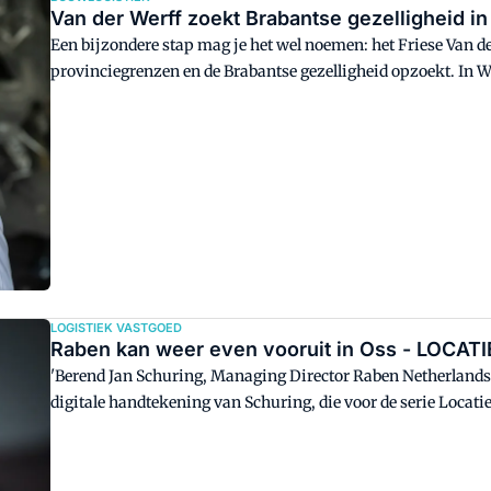
Van der Werff zoekt Brabantse gezelligheid 
Een bijzondere stap mag je het wel noemen: het Friese Van der
provinciegrenzen en de Brabantse gezelligheid opzoekt. In W
distributiecentrum van zo'n 5.000 vierkante meters op drie he
Tulner, commercieel directeur en samen met Theo van der We
LOGISTIEK VASTGOED
Raben kan weer even vooruit in Oss - LOCAT
'Berend Jan Schuring, Managing Director Raben Netherlands, V
digitale handtekening van Schuring, die voor de serie Locati
de logistiek dienstverlener om een warehouse te bouwen zo o